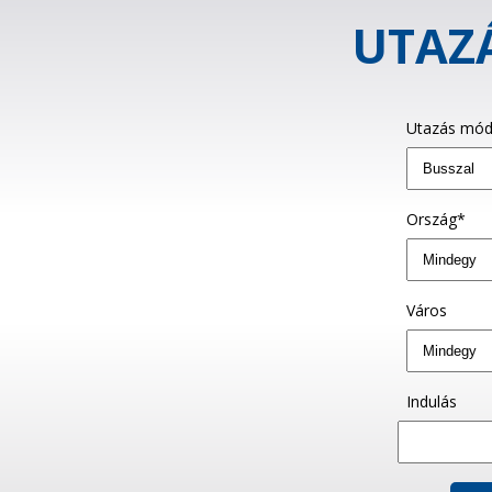
UTAZÁ
Utazás mód
Ország*
Város
Indulás