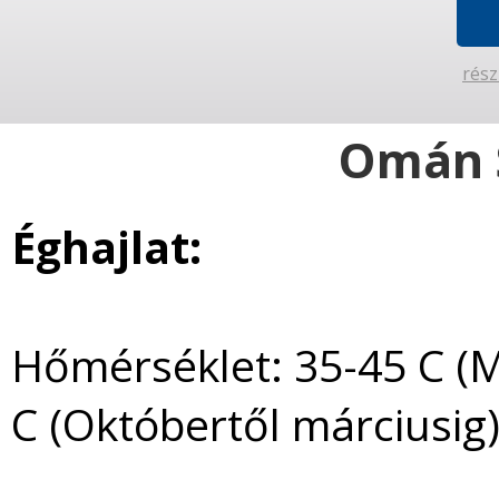
rész
Omán 
Éghajlat:
Hőmérséklet: 35-45 C (M
C (Októbertől márciusig)