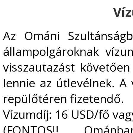
Ví
Az Ománi Szultánságb
állampolgároknak víz
visszautazást követően
lennie az útlevélnek. 
repülőtéren fizetendő.
Vízumdíj: 16 USD/fő vagy
(FONTOS!! Ománba