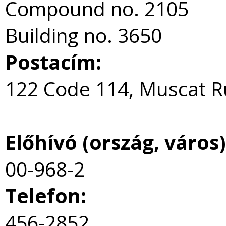
Compound no. 2105
Building no. 3650
Postacím:
122 Code 114, Muscat 
Előhívó (ország, város)
00-968-2
Telefon:
456-2852