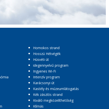
Homokos strand
Hosszú Hétvégék
Húsvéti út
idegennyelvű program
Ingyenes Wi-Fi
nómia
Intenzív program
Karácsonyi út
Kastély és múzeumlátogatás
Kék zászlós strand
Kiváló megközelíthetőség
am
Klímás