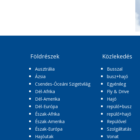
Földrészek
Közlekedés
Ausztrália
Busszal
Ázsia
busz+hajó
Csendes-Óceáni Szigetvilág
Egyénileg
Dél-Afrika
Fly & Drive
Dél-Amerika
Hajó
Dél-Európa
repülő+busz
Észak-Afrika
repülő+hajó
Észak-Amerika
Repülővel
Észak-Európa
Szolgáltatás
Hajóutak
Vonat