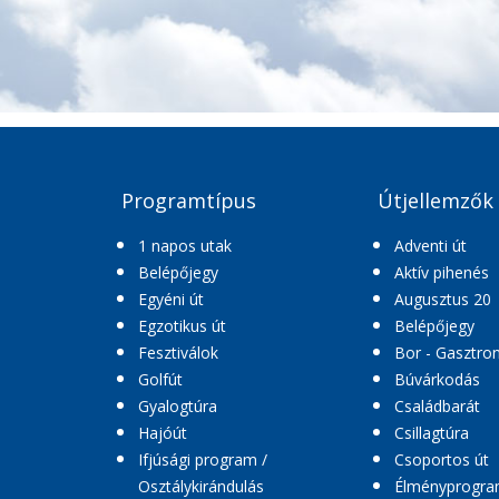
Programtípus
Útjellemzők
1 napos utak
Adventi út
Belépőjegy
Aktív pihenés
Egyéni út
Augusztus 20
Egzotikus út
Belépőjegy
Fesztiválok
Bor - Gasztro
Golfút
Búvárkodás
Gyalogtúra
Családbarát
Hajóút
Csillagtúra
Ifjúsági program /
Csoportos út
Osztálykirándulás
Élményprogr