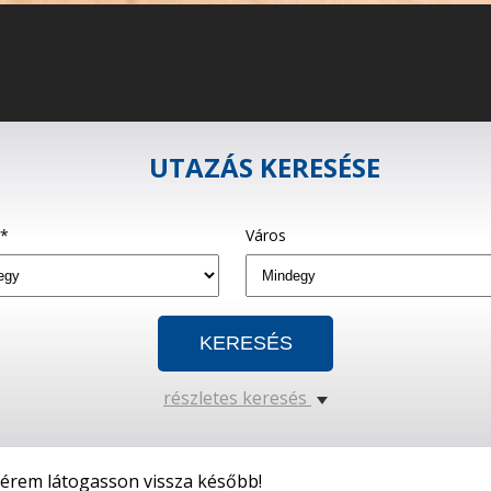
UTAZÁS KERESÉSE
g*
Város
részletes keresés
kérem látogasson vissza később!