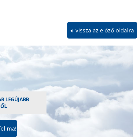
vissza az előző oldalra
AR LEGÚJABB
RŐL
fel ma!