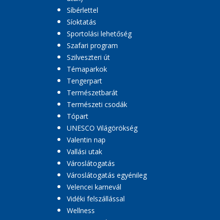
Síbérlettel
Síoktatás
Sportolási lehetőség
Szafari program
Szilveszteri út
Témaparkok
Tengerpart
Természetbarát
Természeti csodák
Tópart
UNESCO Világörökség
Valentin nap
Vallási utak
Városlátogatás
Városlátogatás egyénileg
Velencei karnevál
Vidéki felszállással
Wellness