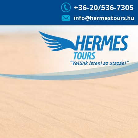
+36-20/536-7305
info@hermestours.hu