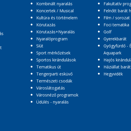
Kombinált nyaralás
Fakultatív pr
Koncertek / Musical
Felnőtt barát 
Kultúra és történelem
Film / sorozat
Körutazás
Foci tematika
Körutazás+Nyaralás
Golf
ás
Nyaralóprogram
Gyerekbarát
Síút
Gyógyfürdő - 
t
Sport mérkőzések
Aquapark
Sportos kirándulások
Hajós kirándul
Tematikus út
Háziállat barát
Tengerparti esküvő
Hegyvidék
Természeti csodák
Városlátogatás
Városnéző programok
Üdülés - nyaralás