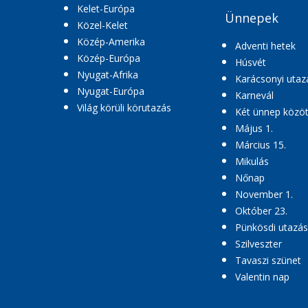
Kelet-Európa
Ünnepek
Közel-Kelet
Közép-Amerika
Adventi hetek
Közép-Európa
Húsvét
Nyugat-Afrika
Karácsonyi utaz
Nyugat-Európa
Karnevál
Világ körüli körutazás
Két ünnep közöt
Május 1.
Március 15.
Mikulás
Nőnap
November 1.
Október 23.
Pünkösdi utazás
Szilveszter
Tavaszi szünet
Valentin nap