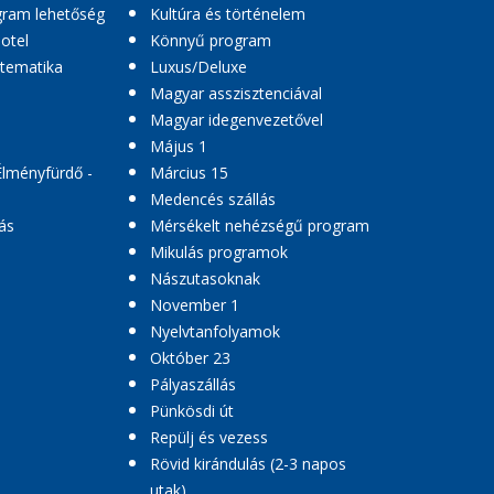
ogram lehetőség
Kultúra és történelem
hotel
Könnyű program
 tematika
Luxus/Deluxe
Magyar asszisztenciával
Magyar idegenvezetővel
Május 1
Élményfürdő -
Március 15
Medencés szállás
ás
Mérsékelt nehézségű program
Mikulás programok
Nászutasoknak
November 1
Nyelvtanfolyamok
Október 23
Pályaszállás
Pünkösdi út
Repülj és vezess
Rövid kirándulás (2-3 napos
utak)