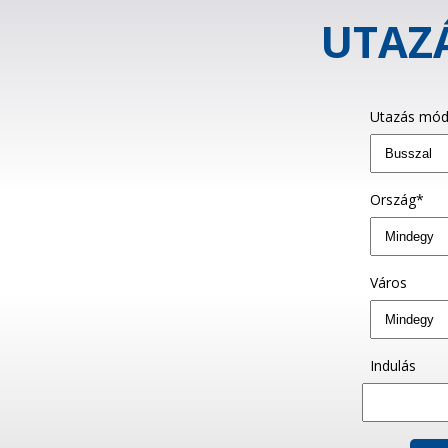
UTAZÁ
Utazás mód
Ország*
Város
Indulás