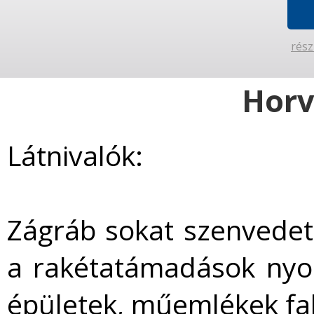
rész
Horv
Látnivalók:
Zágráb sokat szenvedet
a rakétatámadások nyo
épületek, műemlékek falai