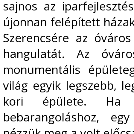
sajnos az iparfejleszté
újonnan felépített háza
Szerencsére az óváros
hangulatát. Az óváro
monumentális épületeg
világ egyik legszebb, 
kori épülete. Ha
bebarangoláshoz, egy
nézzük meg a volt előcs