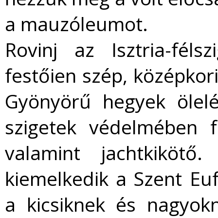
a mauzóleumot.
Rovinj az Isztria-féls
festőien szép, középkor
Gyönyörű hegyek ölelé
szigetek védelmében f
valamint jachtkikötő
kiemelkedik a Szent Eu
a kicsiknek és nagyok