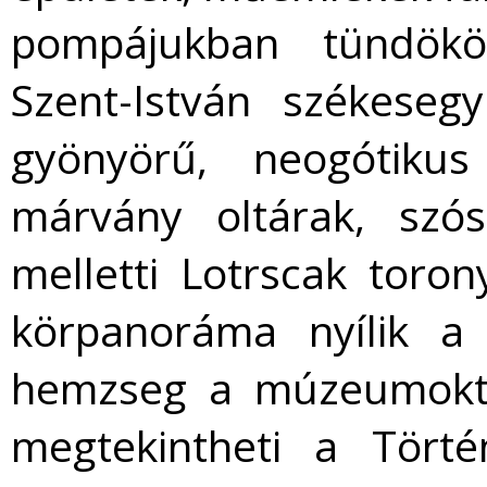
pompájukban tündökö
Szent-István székesegy
gyönyörű, neogótikus
márvány oltárak, szó
melletti Lotrscak toron
körpanoráma nyílik a
hemzseg a múzeumoktól
megtekintheti a Tört