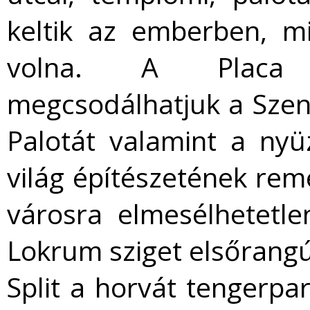
keltik az emberben, m
volna. A Placa s
megcsodálhatjuk a Szen
Palotát valamint a nyü
világ építészetének reme
városra elmesélhetetl
Lokrum sziget elsőrangú
Split a horvát tengerpa