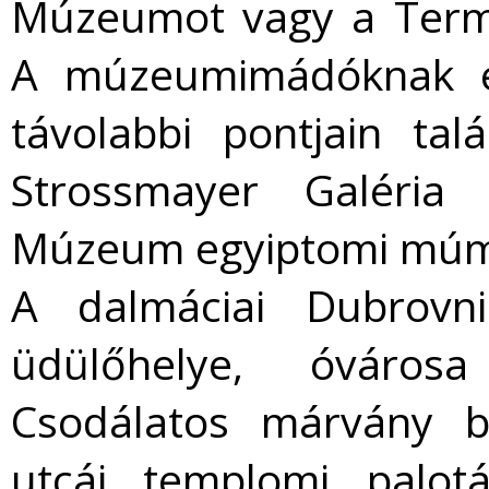
Múzeumot vagy a Term
A múzeumimádóknak ér
távolabbi pontjain tal
Strossmayer Galéria 
Múzeum egyiptomi múmiá
A dalmáciai Dubrovni
üdülőhelye, óváros
Csodálatos márvány b
utcái, templomi, palotá