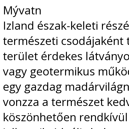
Mývatn
Izland észak-keleti részé
természeti csodájaként 
terület érdekes látványo
vagy geotermikus működé
egy gazdag madárvilágna
vonzza a természet kedv
köszönhetően rendkívül 