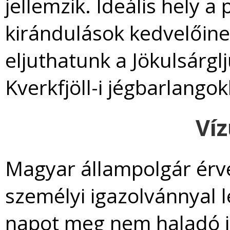
jellemzik. Ideális hely a
kirándulások kedvelőine
eljuthatunk a Jökulsárgl
Kverkfjöll-i jégbarlangok
Ví
Magyar állampolgár érvé
személyi igazolvánnyal l
napot meg nem haladó 