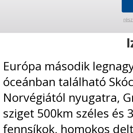
rész
I
Európa második legnagyo
óceánban található Skóc
Norvégiától nyugatra, Gr
sziget 500km széles és 
fennsíkok, homokos delt