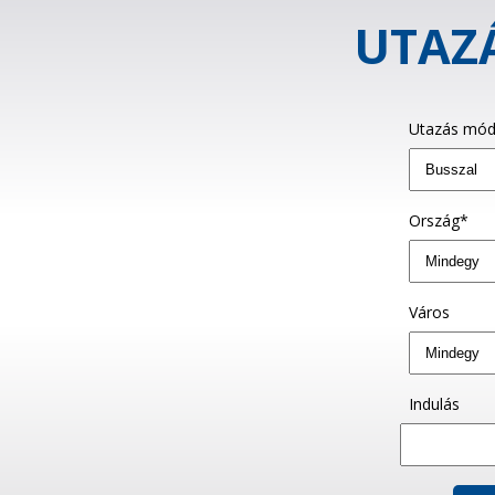
UTAZÁ
Utazás mód
Ország*
Város
Indulás