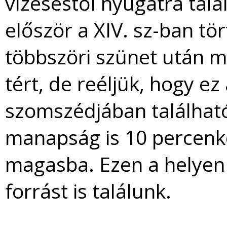
vízeséstől nyugatra talá
először a XIV. sz-ban tör
többszöri szünet után m
tért, de reéljük, hogy ez
szomszédjában található
manapság is 10 percenkén
magasba. Ezen a helyen
forrást is találunk.