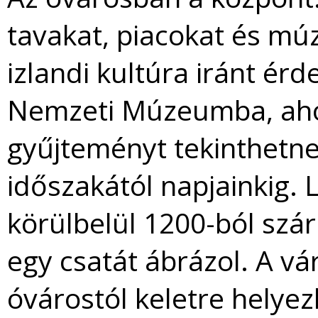
tavakat, piacokat és mú
izlandi kultúra iránt ér
Nemzeti Múzeumba, ahol 
gyűjteményt tekinthetne
időszakától napjainkig. 
körülbelül 1200-ból sz
egy csatát ábrázol. A v
óvárostól keletre helyezk