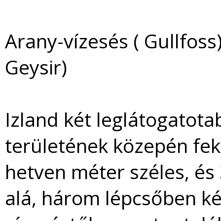
Arany-vízesés ( Gullfoss)
Geysir)
Izland két leglátogatotab
területének közepén feks
hetven méter széles, é
alá, három lépcsőben két