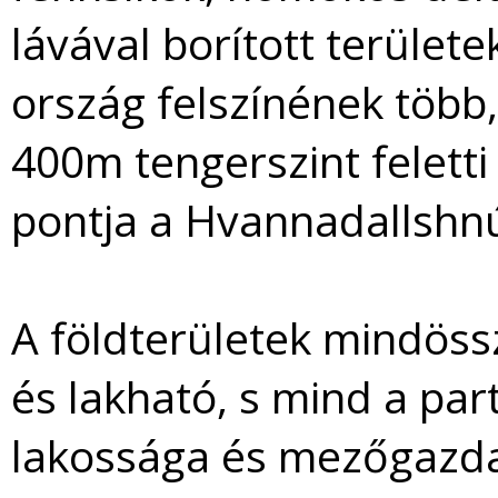
lávával borított területe
ország felszínének több
400m tengerszint felet
pontja a Hvannadallshn
A földterületek mindös
és lakható, s mind a par
lakossága és mezőgazda