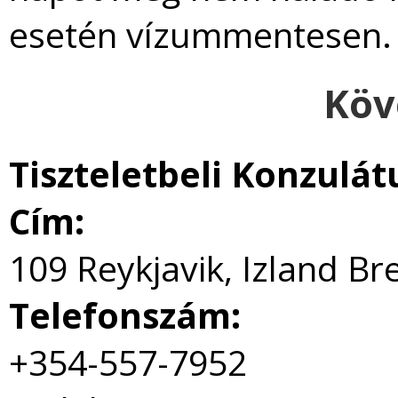
esetén vízummentesen.
Köv
Tiszteletbeli Konzulát
Cím:
109 Reykjavik, Izland Br
Telefonszám:
+354-557-7952