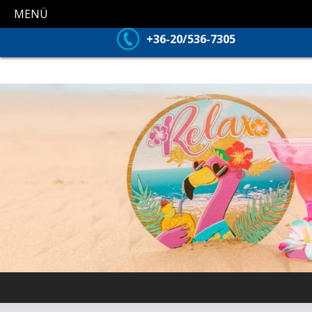
MENÜ
+36-20/536-7305