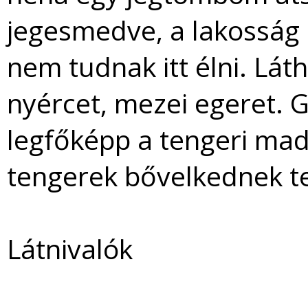
jegesmedve, a lakosság n
nem tudnak itt élni. Láth
nyércet, mezei egeret. 
legfőképp a tengeri mad
tengerek bővelkednek t
Látnivalók