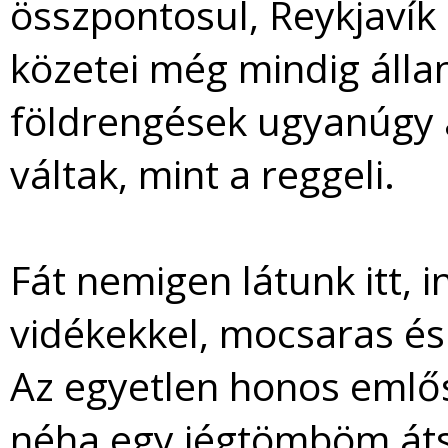
összpontosul, Reykjavík é
közetei még mindig áll
földrengések ugyanúgy
váltak, mint a reggeli.
Fát nemigen látunk itt, 
vidékekkel, mocsaras és 
Az egyetlen honos emlős 
néha egy jégtömböm áts