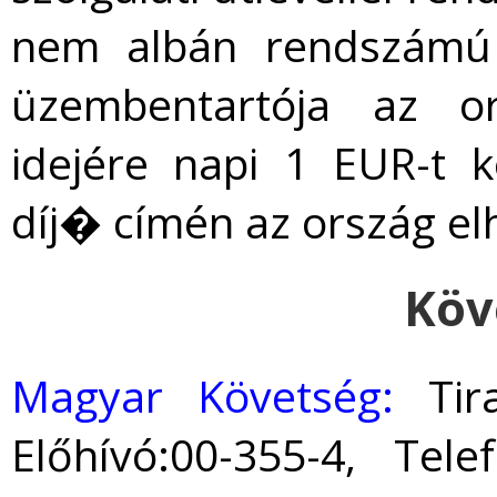
nem albán rendszámú 
üzembentartója az or
idejére napi 1 EUR-t k
díj� címén az ország el
Köv
Magyar Követség:
Tira
Előhívó:00-355-4, Tele