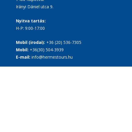
Irányi Dániel utca 9.
Nyitva tartás:
H-P: 9:00-17:00
Mobil (irodai):
+36 (20) 536-7305
Mobil:
+36(30) 504-3939
E-mail:
info@hermestours.hu