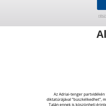
rész
A
Az Adriai-tenger partvidékén
diktatúrájával "büszkélkedhet", 
Talán ennek is köszönheti érinte