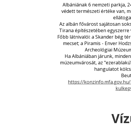
Albániának 6 nemzeti parkja, 2
védett természeti értéke van,
ellátog
Az albán fővárost sajátosan sok
Tirana építészetében egyszerre v
Főbb látnivalói: a Skander bég t
mecset; a Piramis - Enver Hod
Archeológiai Múzeum
Ha Albániában járunk, minden
múzeumvárosát, az "ezerablakú" 
hangulatot kölc
Beut
https://konzinfo.mfa.gov.h
kulkep
Ví