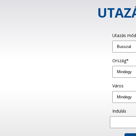
UTAZÁ
Utazás mód
Ország*
Város
Indulás