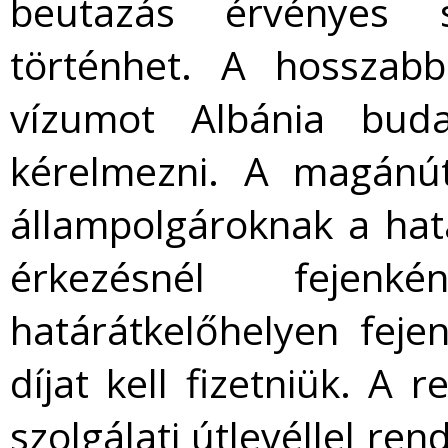
beutazás érvényes s
történhet. A hosszabb
vízumot Albánia buda
kérelmezni. A magánút
állampolgároknak a hat
érkezésnél feje
határátkelőhelyen feje
díjat kell fizetniük. A
szolgálati útlevéllel re