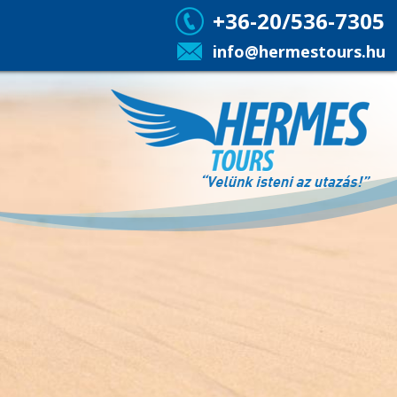
+36-20/536-7305
info@hermestours.hu