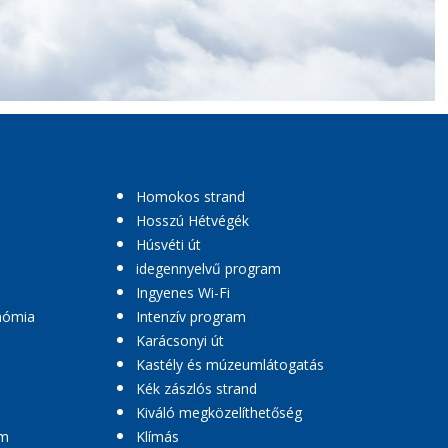
Homokos strand
Hosszú Hétvégék
Húsvéti út
idegennyelvű program
Ingyenes Wi-Fi
nómia
Intenzív program
Karácsonyi út
Kastély és múzeumlátogatás
Kék zászlós strand
Kiváló megközelíthetőség
am
Klímás