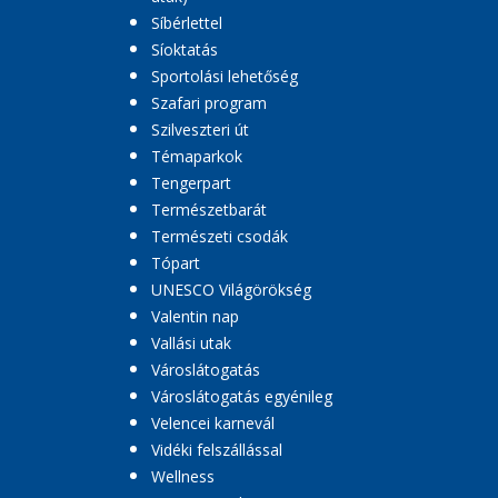
Síbérlettel
Síoktatás
Sportolási lehetőség
Szafari program
Szilveszteri út
Témaparkok
Tengerpart
Természetbarát
Természeti csodák
Tópart
UNESCO Világörökség
Valentin nap
Vallási utak
Városlátogatás
Városlátogatás egyénileg
Velencei karnevál
Vidéki felszállással
Wellness