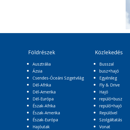
Földrészek
Közlekedés
Ausztrália
Busszal
Ázsia
busz+hajó
Csendes-Óceáni Szigetvilág
Egyénileg
Dél-Afrika
Fly & Drive
Dél-Amerika
Hajó
Dél-Európa
repülő+busz
Észak-Afrika
repülő+hajó
Észak-Amerika
Repülővel
Észak-Európa
Szolgáltatás
Hajóutak
Vonat