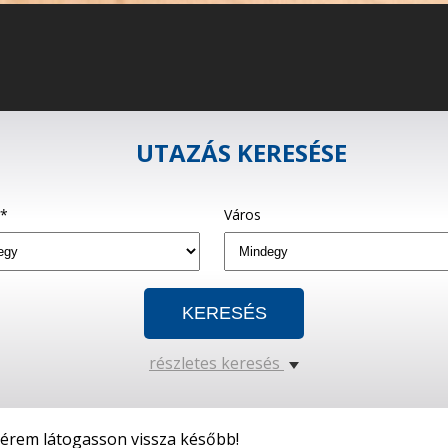
UTAZÁS KERESÉSE
g*
Város
részletes keresés
kérem látogasson vissza később!