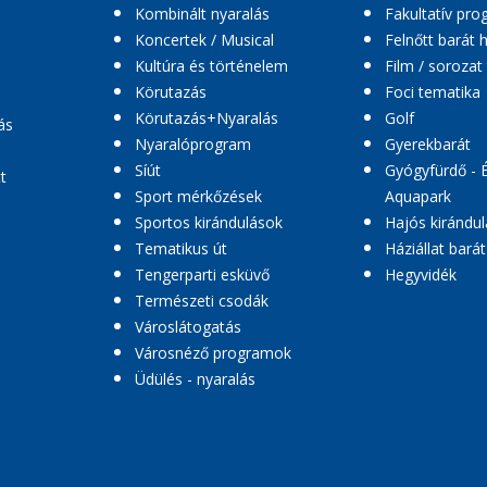
Kombinált nyaralás
Fakultatív pr
Koncertek / Musical
Felnőtt barát 
Kultúra és történelem
Film / sorozat
Körutazás
Foci tematika
Körutazás+Nyaralás
Golf
ás
Nyaralóprogram
Gyerekbarát
Síút
Gyógyfürdő - 
t
Sport mérkőzések
Aquapark
Sportos kirándulások
Hajós kirándul
Tematikus út
Háziállat barát
Tengerparti esküvő
Hegyvidék
Természeti csodák
Városlátogatás
Városnéző programok
Üdülés - nyaralás