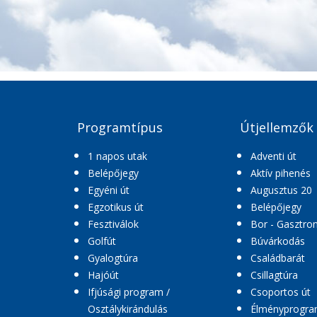
Programtípus
Útjellemzők
1 napos utak
Adventi út
Belépőjegy
Aktív pihenés
Egyéni út
Augusztus 20
Egzotikus út
Belépőjegy
Fesztiválok
Bor - Gasztro
Golfút
Búvárkodás
Gyalogtúra
Családbarát
Hajóút
Csillagtúra
Ifjúsági program /
Csoportos út
Osztálykirándulás
Élményprogr