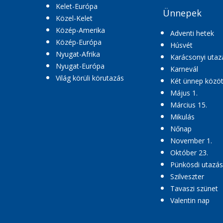
Kelet-Európa
Ünnepek
Közel-Kelet
Közép-Amerika
Adventi hetek
Közép-Európa
Húsvét
Nyugat-Afrika
Karácsonyi utaz
Nyugat-Európa
Karnevál
Világ körüli körutazás
Két ünnep közöt
Május 1.
Március 15.
Mikulás
Nőnap
November 1.
Október 23.
Pünkösdi utazás
Szilveszter
Tavaszi szünet
Valentin nap