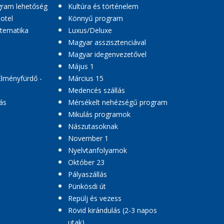
ogram lehetőség
Kultúra és történelem
hotel
Könnyű program
 tematika
Luxus/Deluxe
Magyar asszisztenciával
Magyar idegenvezetővel
Május 1
Élményfürdő -
Március 15
Medencés szállás
ás
Mérsékelt nehézségű program
Mikulás programok
Nászutasoknak
November 1
Nyelvtanfolyamok
Október 23
Pályaszállás
Pünkösdi út
Repülj és vezess
Rövid kirándulás (2-3 napos
utak)