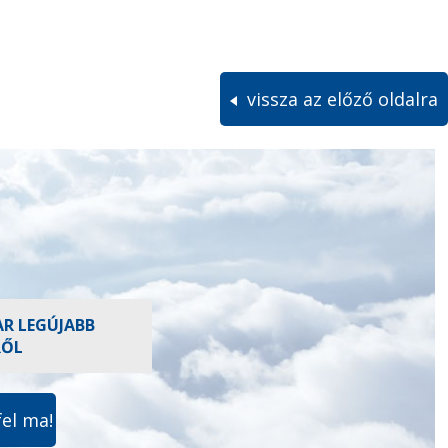
vissza az előző oldalra
AR LEGÚJABB
RŐL
fel ma!