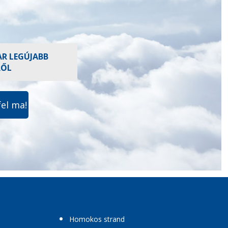
AR LEGÚJABB
RŐL
fel ma!
Homokos strand