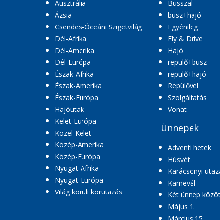
Ausztrália
Busszal
Ázsia
busz+hajó
Csendes-Óceáni Szigetvilág
Egyénileg
Dél-Afrika
Fly & Drive
Dél-Amerika
Hajó
Dél-Európa
repülő+busz
Észak-Afrika
repülő+hajó
Észak-Amerika
Repülővel
Észak-Európa
Szolgáltatás
Hajóutak
Vonat
Kelet-Európa
Ünnepek
Közel-Kelet
Közép-Amerika
Adventi hetek
Közép-Európa
Húsvét
Nyugat-Afrika
Karácsonyi utaz
Nyugat-Európa
Karnevál
Világ körüli körutazás
Két ünnep közöt
Május 1.
Március 15.