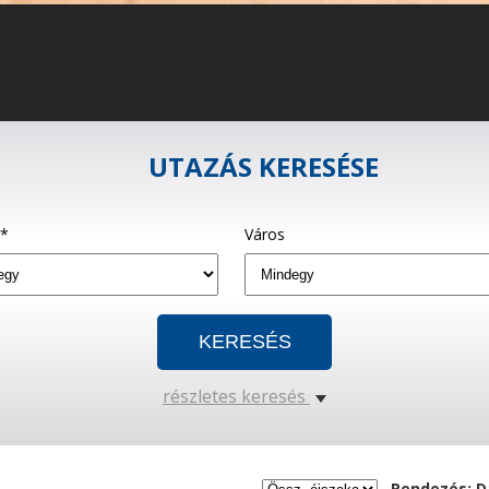
UTAZÁS KERESÉSE
g*
Város
részletes keresés
Rendezés: D