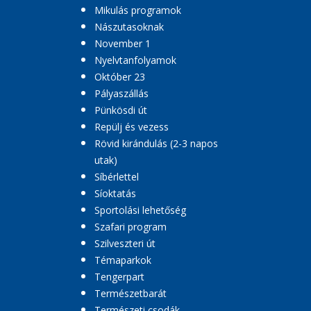
Mikulás programok
Nászutasoknak
November 1
Nyelvtanfolyamok
Október 23
Pályaszállás
Pünkösdi út
Repülj és vezess
Rövid kirándulás (2-3 napos
utak)
Síbérlettel
Síoktatás
Sportolási lehetőség
Szafari program
Szilveszteri út
Témaparkok
Tengerpart
Természetbarát
Természeti csodák