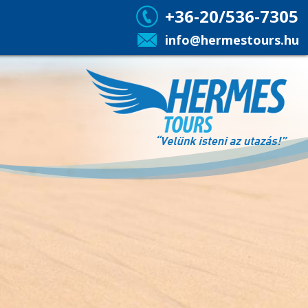
+36-20/536-7305
info@hermestours.hu