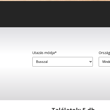
Utazás módja*
Orszá
Találatok: 5 db