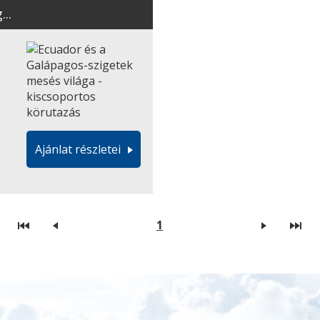
..
Ajánlat részletei
1