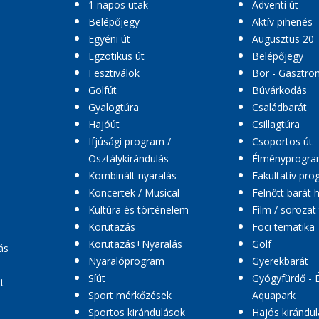
1 napos utak
Adventi út
Belépőjegy
Aktív pihenés
Egyéni út
Augusztus 20
Egzotikus út
Belépőjegy
Fesztiválok
Bor - Gasztro
Golfút
Búvárkodás
Gyalogtúra
Családbarát
Hajóút
Csillagtúra
Ifjúsági program /
Csoportos út
Osztálykirándulás
Élményprogr
Kombinált nyaralás
Fakultatív pr
Koncertek / Musical
Felnőtt barát 
Kultúra és történelem
Film / sorozat
Körutazás
Foci tematika
Körutazás+Nyaralás
Golf
ás
Nyaralóprogram
Gyerekbarát
Síút
Gyógyfürdő - 
t
Sport mérkőzések
Aquapark
Sportos kirándulások
Hajós kirándul