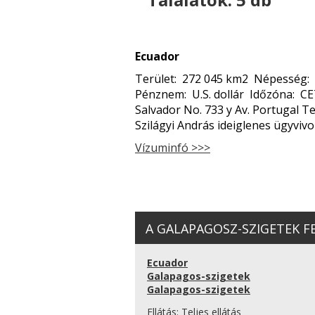
Ecuador
Terület: 272 045 km2 Népesség: 1
Pénznem: U.S. dollár Időzóna: CE
Salvador No. 733 y Av. Portugal Te
Szilágyi András ideiglenes ügyviv
Vízuminfó >>>
A GALAPAGOSZ-SZIGETEK FEL
Ecuador
Galapagos-szigetek
Galapagos-szigetek
Ellátás:
Teljes ellátás