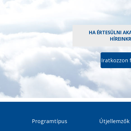
HA ÉRTESÜLNI AK
HÍREINK
Iratkozzon 
Programtípus
Útjellemzők