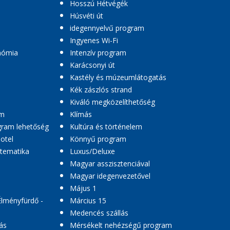
Hosszú Hétvégék
Húsvéti út
idegennyelvű program
Ingyenes Wi-Fi
nómia
Intenzív program
Karácsonyi út
Kastély és múzeumlátogatás
Kék zászlós strand
Kiváló megközelíthetőség
am
Klímás
ogram lehetőség
Kultúra és történelem
hotel
Könnyű program
 tematika
Luxus/Deluxe
Magyar asszisztenciával
Magyar idegenvezetővel
Május 1
Élményfürdő -
Március 15
Medencés szállás
ás
Mérsékelt nehézségű program