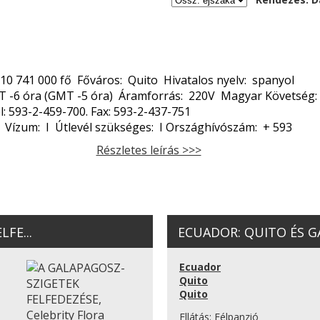
0 741 000 fő Főváros: Quito Hivatalos nyelv: spanyol
T -6 óra (GMT -5 óra) Áramforrás: 220V Magyar Követség: Q
l: 593-2-459-700. Fax: 593-2-437-751
o Vízum: I Útlevél szükséges: I Országhívószám: + 593
Részletes leírás >>>
FE...
ECUADOR: QUITO ÉS GA
Ecuador
Quito
Quito
Ellátás:
Félpanzió