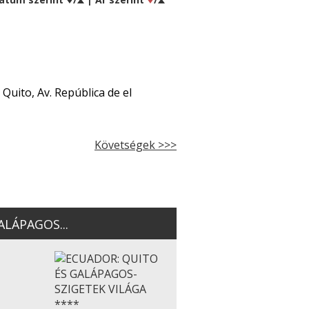
uito, Av. República de el
Követségek >>>
LÁPAGOS...