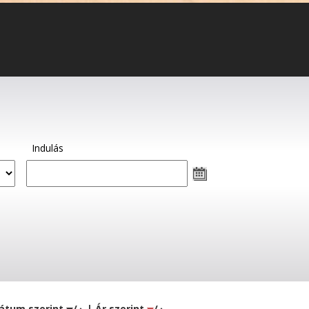
Indulás
átum szerint
/
| Ár szerint
/