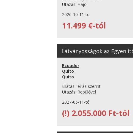
Utazás:
Hajó
2026-10-11-tól
11.499 €-tól
Látványosságok az Egyenlítő
Ecuador
Quito
Quito
Ellátás:
leírás szerint
Utazás:
Repülővel
2027-05-11-tól
(!)
2.055.000 Ft-tól