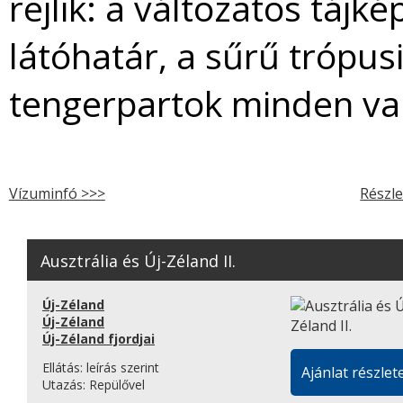
rejlik: a változatos tájk
látóhatár, a sűrű trópus
tengerpartok minden vari
Vízuminfó >>>
Részle
Ausztrália és Új-Zéland II.
Új-Zéland
Új-Zéland
Új-Zéland fjordjai
Ellátás:
leírás szerint
Ajánlat részlete
Utazás:
Repülővel