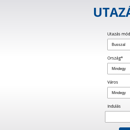
UTAZÁ
Utazás mód
Ország*
Város
Indulás