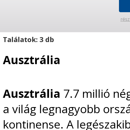
rész
Találatok: 3 db
Ausztrália
Ausztrália
7.7 millió né
a világ legnagyobb orsz
kontinense. A legészakib