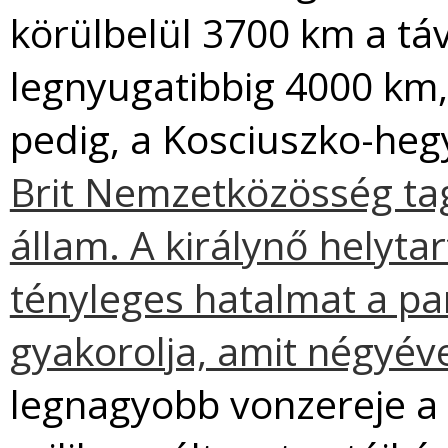
körülbelül 3700 km a táv
legnyugatibbig 4000 km
pedig, a Kosciuszko-heg
Brit Nemzetközösség ta
állam. A királynő helyta
tényleges hatalmat a p
gyakorolja, amit négyév
legnagyobb vonzereje a