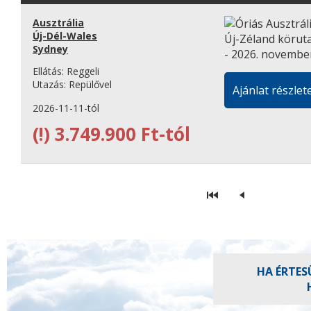
Ausztrália
Új-Dél-Wales
Sydney
Ellátás:
Reggeli
Utazás:
Repülővel
Ajánlat részlete
2026-11-11-tól
(!)
3.749.900 Ft-tól
HA ÉRTES