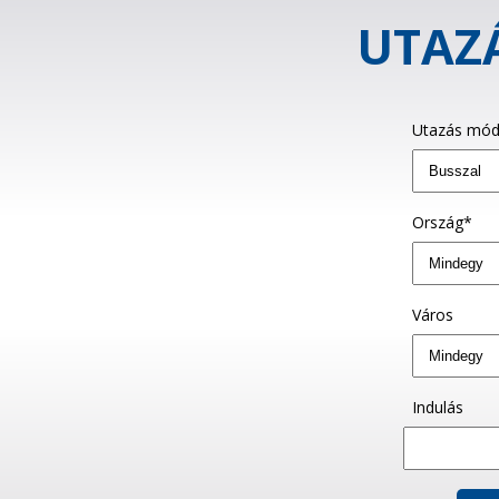
UTAZÁ
Utazás mód
Ország*
Város
Indulás