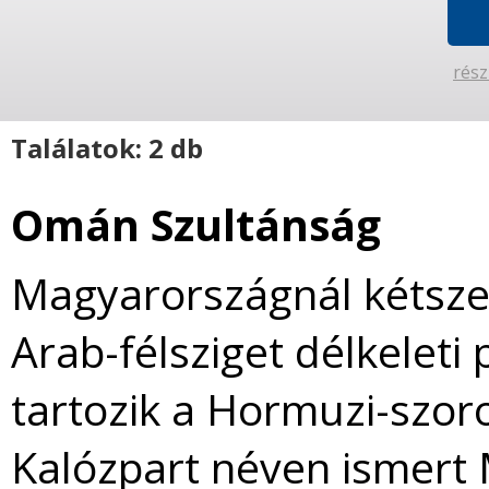
rész
Találatok: 2 db
Omán Szultánság
Magyarországnál kétsze
Arab-félsziget délkelet
tartozik a Hormuzi-szoro
Kalózpart néven ismert