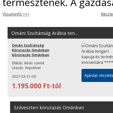
termesztenek. A gazdasá
Vízuminfó >>>
Részle
Ománi Szultánság Arábia ten...
Omán Szultánság
Körutazás Ománban
Körutazás Ománban
Ellátás:
leírás szerint
Utazás:
Repülővel
Ajánlat részlete
2027-03-21-tól
1.195.000 Ft-tól
Szilveszteri körutazás Ománban