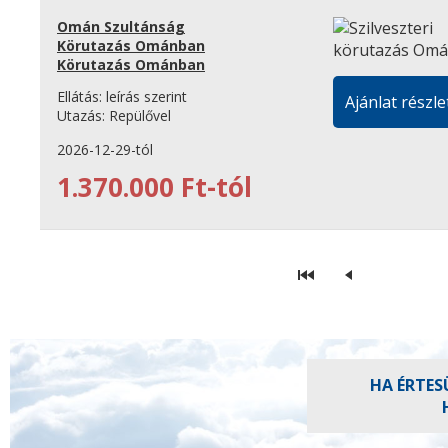
Omán Szultánság
Körutazás Ománban
Körutazás Ománban
Ellátás:
leírás szerint
Ajánlat részle
Utazás:
Repülővel
2026-12-29-tól
1.370.000 Ft-tól
HA ÉRTES