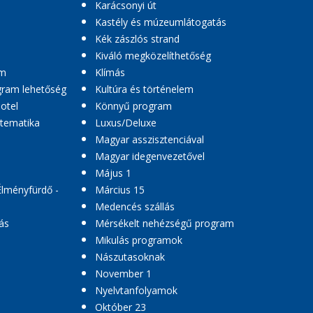
Karácsonyi út
Kastély és múzeumlátogatás
Kék zászlós strand
Kiváló megközelíthetőség
am
Klímás
ogram lehetőség
Kultúra és történelem
hotel
Könnyű program
 tematika
Luxus/Deluxe
Magyar asszisztenciával
Magyar idegenvezetővel
Május 1
Élményfürdő -
Március 15
Medencés szállás
ás
Mérsékelt nehézségű program
Mikulás programok
Nászutasoknak
November 1
Nyelvtanfolyamok
Október 23