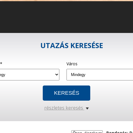
UTAZÁS KERESÉSE
g*
Város
részletes keresés
Rendezés: D