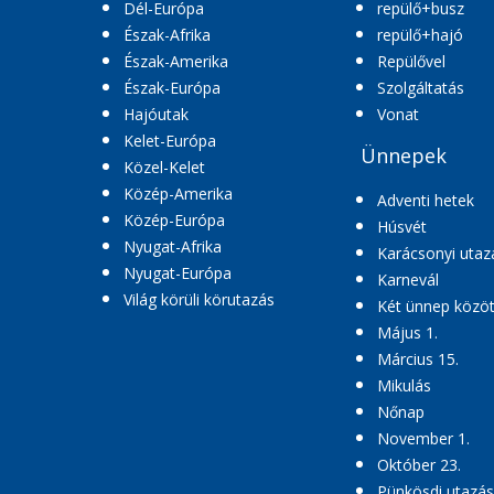
Dél-Európa
repülő+busz
Észak-Afrika
repülő+hajó
Észak-Amerika
Repülővel
Észak-Európa
Szolgáltatás
Hajóutak
Vonat
Kelet-Európa
Ünnepek
Közel-Kelet
Közép-Amerika
Adventi hetek
Közép-Európa
Húsvét
Nyugat-Afrika
Karácsonyi utaz
Nyugat-Európa
Karnevál
Világ körüli körutazás
Két ünnep közöt
Május 1.
Március 15.
Mikulás
Nőnap
November 1.
Október 23.
Pünkösdi utazás