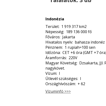
Indonézia
Terület: 1 919 317 km2
Népesség: 189 136 000 fő
Főváros: Jakarta
Hivatalos nyelv: bahasza indonéz
Pénznem: 1 rupiah=100 sen
Időzóna: CET +6 óra (GMT +7 óra
Áramforrás: 220V
Magyar Követség: Dzsakarta, JJl. 
nagykövet.
Vízum: I
Útlevél szükséges: I
Országhívószám: + 62
Vízuminfó >>>