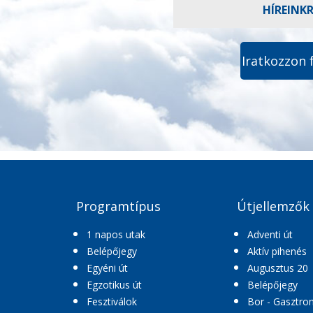
HÍREINK
Iratkozzon 
Programtípus
Útjellemzők
1 napos utak
Adventi út
Belépőjegy
Aktív pihenés
Egyéni út
Augusztus 20
Egzotikus út
Belépőjegy
Fesztiválok
Bor - Gasztro