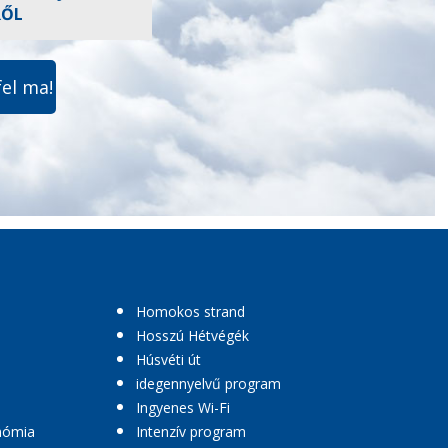
RŐL
fel ma!
Homokos strand
Hosszú Hétvégék
Húsvéti út
idegennyelvű program
Ingyenes Wi-Fi
nómia
Intenzív program