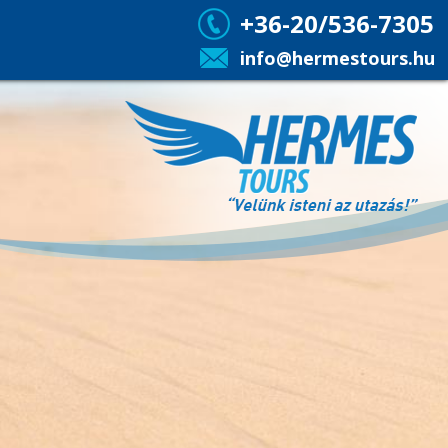
+36-20/536-7305
info@hermestours.hu