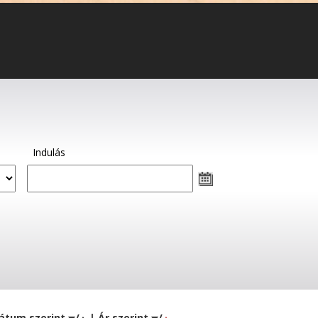
Indulás
átum szerint
/
| Ár szerint
/