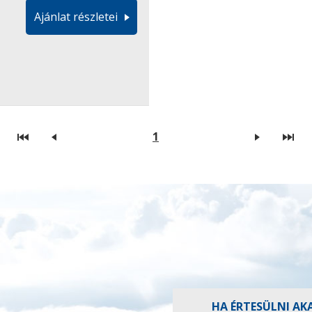
Ajánlat részletei
1
HA ÉRTESÜLNI AK