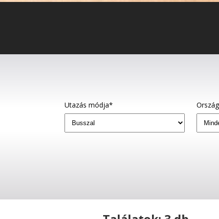
Utazás módja*
Orszá
Találatok: 3 db