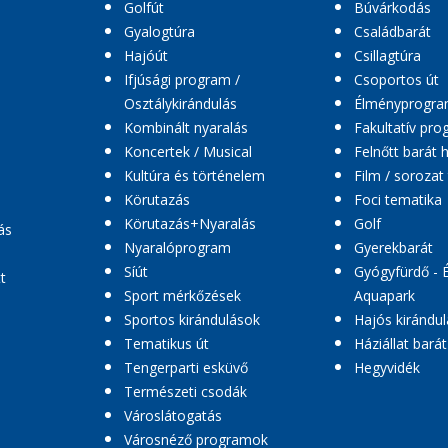
Golfút
Búvárkodás
Gyalogtúra
Családbarát
Hajóút
Csillagtúra
Ifjúsági program /
Csoportos út
Osztálykirándulás
Élményprogr
Kombinált nyaralás
Fakultatív pr
Koncertek / Musical
Felnőtt barát 
Kultúra és történelem
Film / sorozat
Körutazás
Foci tematika
Körutazás+Nyaralás
Golf
ás
Nyaralóprogram
Gyerekbarát
Síút
Gyógyfürdő - 
t
Sport mérkőzések
Aquapark
Sportos kirándulások
Hajós kirándul
Tematikus út
Háziállat barát
Tengerparti esküvő
Hegyvidék
Természeti csodák
Városlátogatás
Városnéző programok