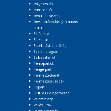
Pályaszállás
Pünkösdi út
Repülj és vezess
Rövid kirándulás (2-3 napos
utak)
Síbérlettel
Síoktatás
Sportolási lehetőség
Szafari program
Szilveszteri út
Témaparkok
Tengerpart
Természetbarát
Természeti csodák
Tópart
UNESCO Világörökség
Valentin nap
Vallási utak
Városlátogatás