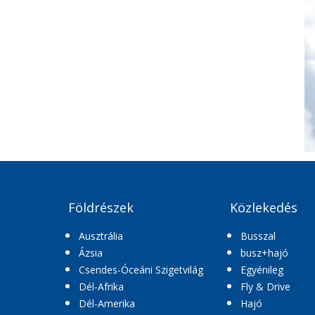
Földrészek
Közlekedés
Ausztrália
Busszal
Ázsia
busz+hajó
Csendes-Óceáni Szigetvilág
Egyénileg
Dél-Afrika
Fly & Drive
Dél-Amerika
Hajó