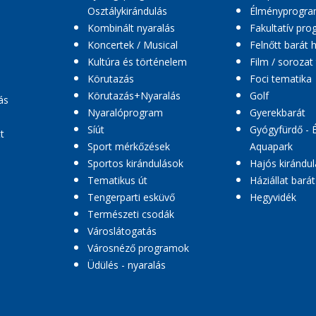
Osztálykirándulás
Élményprogr
Kombinált nyaralás
Fakultatív pr
Koncertek / Musical
Felnőtt barát 
Kultúra és történelem
Film / sorozat
Körutazás
Foci tematika
Körutazás+Nyaralás
Golf
ás
Nyaralóprogram
Gyerekbarát
Síút
Gyógyfürdő - 
t
Sport mérkőzések
Aquapark
Sportos kirándulások
Hajós kirándul
Tematikus út
Háziállat barát
Tengerparti esküvő
Hegyvidék
Természeti csodák
Városlátogatás
Városnéző programok
Üdülés - nyaralás