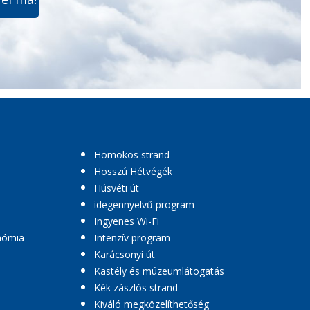
Homokos strand
Hosszú Hétvégék
Húsvéti út
idegennyelvű program
Ingyenes Wi-Fi
nómia
Intenzív program
Karácsonyi út
Kastély és múzeumlátogatás
Kék zászlós strand
Kiváló megközelíthetőség