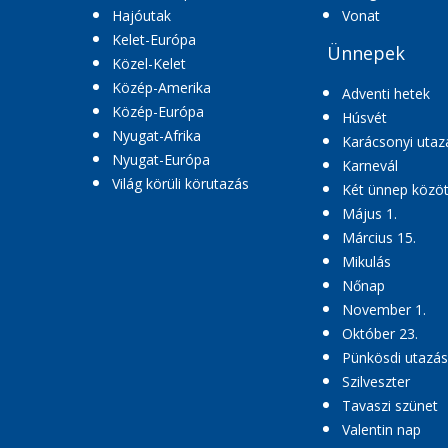
Hajóutak
Vonat
Kelet-Európa
Ünnepek
Közel-Kelet
Közép-Amerika
Adventi hetek
Közép-Európa
Húsvét
Nyugat-Afrika
Karácsonyi utaz
Nyugat-Európa
Karnevál
Világ körüli körutazás
Két ünnep közöt
Május 1.
Március 15.
Mikulás
Nőnap
November 1.
Október 23.
Pünkösdi utazás
Szilveszter
Tavaszi szünet
Valentin nap