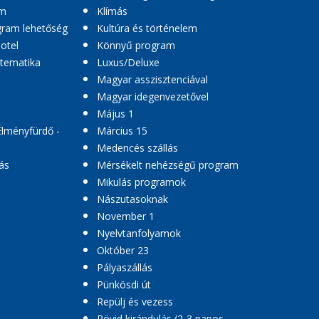
am
Klímás
ogram lehetőség
Kultúra és történelem
hotel
Könnyű program
 tematika
Luxus/Deluxe
Magyar asszisztenciával
Magyar idegenvezetővel
Május 1
Élményfürdő -
Március 15
Medencés szállás
ás
Mérsékelt nehézségű program
Mikulás programok
Nászutasoknak
November 1
Nyelvtanfolyamok
Október 23
Pályaszállás
Pünkösdi út
Repülj és vezess
Rövid kirándulás (2-3 napos