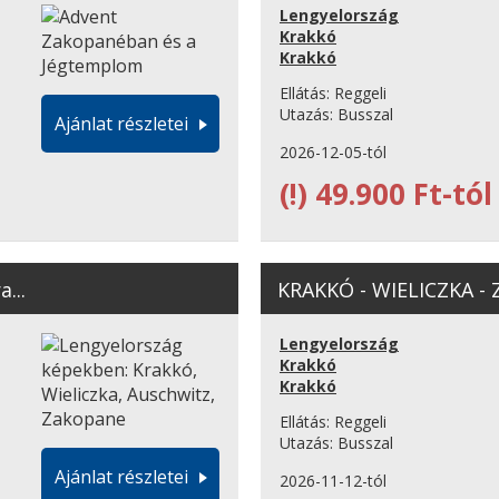
Lengyelország
Krakkó
Krakkó
Ellátás:
Reggeli
Utazás:
Busszal
Ajánlat részletei
2026-12-05-tól
(!)
49.900 Ft-tól
...
KRAKKÓ - WIELICZKA - 
Lengyelország
Krakkó
Krakkó
Ellátás:
Reggeli
Utazás:
Busszal
Ajánlat részletei
2026-11-12-tól