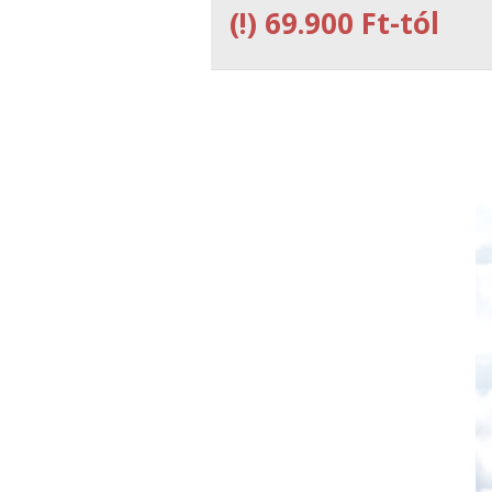
(!)
69.900 Ft-tól