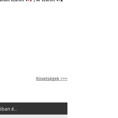
Követségek >>>
ban é...