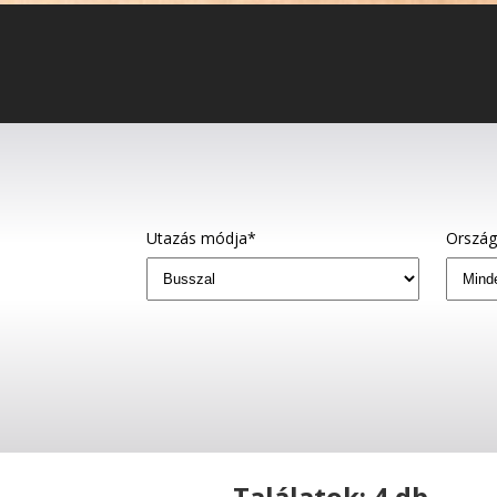
Utazás módja*
Orszá
Találatok: 4 db