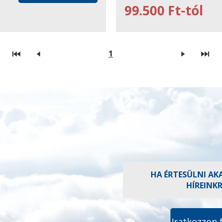
99.500 Ft-tól
1
HA ÉRTESÜLNI AK
HÍREINK
Iratkozzon 