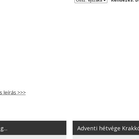
s leírás >>>
...
Adventi hétvége Krakkó