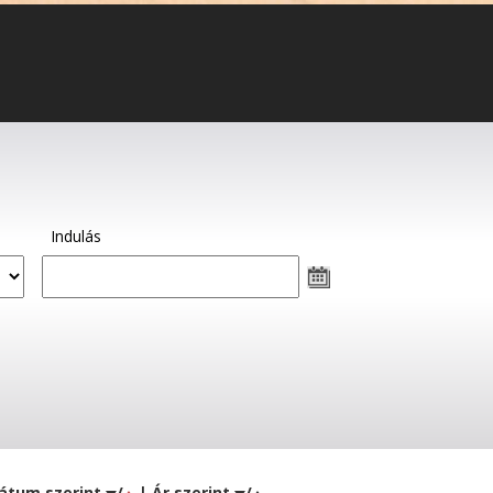
Indulás
átum szerint
/
| Ár szerint
/