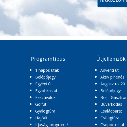
Programtípus
Útjellemzők
1 napos utak
Adventi út
Belépőjegy
Aktív pihenés
Egyéni út
Augusztus 20
Egzotikus út
Belépőjegy
Fesztiválok
Bor - Gasztro
Golfút
Búvárkodás
Gyalogtúra
Családbarát
Hajóút
Csillagtúra
Ifjúsági program /
Csoportos út