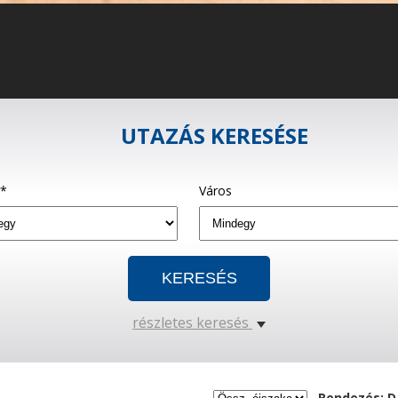
UTAZÁS KERESÉSE
g*
Város
részletes keresés
Rendezés: D