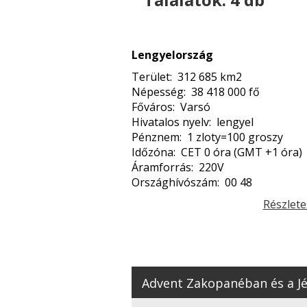
Lengyelország
Terület: 312 685 km2
Népesség: 38 418 000 fő
Főváros: Varsó
Hivatalos nyelv: lengyel
Pénznem: 1 zloty=100 groszy
Időzóna: CET 0 óra (GMT +1 óra)
Áramforrás: 220V
Országhívószám: 00 48
Részlete
Advent Zakopanéban és a Jég