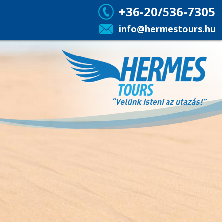
+36-20/536-7305
info@hermestours.hu