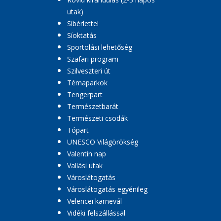
utak)
Síbérlettel
Síoktatás
Sportolási lehetőség
Szafari program
Szilveszteri út
Témaparkok
Tengerpart
Természetbarát
Természeti csodák
Tópart
UNESCO Világörökség
Valentin nap
Vallási utak
Városlátogatás
Városlátogatás egyénileg
Velencei karnevál
Vidéki felszállással