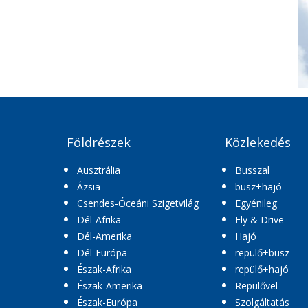
Földrészek
Közlekedés
Ausztrália
Busszal
Ázsia
busz+hajó
Csendes-Óceáni Szigetvilág
Egyénileg
Dél-Afrika
Fly & Drive
Dél-Amerika
Hajó
Dél-Európa
repülő+busz
Észak-Afrika
repülő+hajó
Észak-Amerika
Repülővel
Észak-Európa
Szolgáltatás