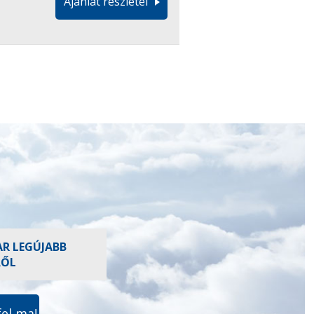
Ajánlat részletei
AR LEGÚJABB
RŐL
fel ma!