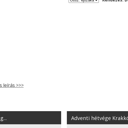
s leírás >>>
...
Adventi hétvége Krakkó