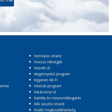
Homokos strand
Hosszú Hétvégék
Húsvéti út
idegennyelvű program
Ingyenes Wi-Fi
nómia
Intenzív program
Karácsonyi út
Kastély és múzeumlátogatás
Kék zászlós strand
Kiváló megközelíthetőség