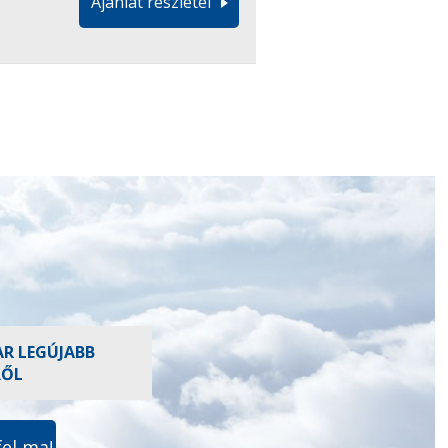
Ajánlat részletei
AR LEGÚJABB
RŐL
fel ma!