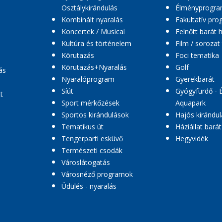
Osztálykirándulás
Élményprogr
Kombinált nyaralás
Fakultatív pr
Koncertek / Musical
Felnőtt barát 
Kultúra és történelem
Film / sorozat
Körutazás
Foci tematika
Körutazás+Nyaralás
Golf
ás
Nyaralóprogram
Gyerekbarát
Síút
Gyógyfürdő - 
t
Sport mérkőzések
Aquapark
Sportos kirándulások
Hajós kirándul
Tematikus út
Háziállat barát
Tengerparti esküvő
Hegyvidék
Természeti csodák
Városlátogatás
Városnéző programok
Üdülés - nyaralás