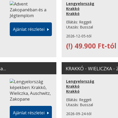
Lengyelország
Krakkó
Krakkó
Ellátás:
Reggeli
Utazás:
Busszal
Ajánlat részletei
2026-12-05-tól
(!)
49.900 Ft-tól
...
KRAKKÓ - WIELICZKA - 
Lengyelország
Krakkó
Krakkó
Ellátás:
Reggeli
Utazás:
Busszal
Ajánlat részletei
2026-09-24-tól