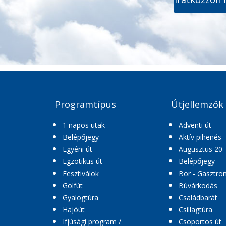
Programtípus
Útjellemzők
1 napos utak
Adventi út
Belépőjegy
Aktív pihenés
Egyéni út
Augusztus 20
Egzotikus út
Belépőjegy
Fesztiválok
Bor - Gasztro
Golfút
Búvárkodás
Gyalogtúra
Családbarát
Hajóút
Csillagtúra
Ifjúsági program /
Csoportos út