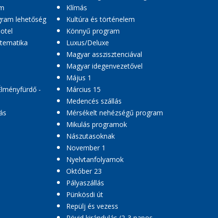
am
Klímás
ogram lehetőség
Kultúra és történelem
hotel
Könnyű program
 tematika
Luxus/Deluxe
Magyar asszisztenciával
Magyar idegenvezetővel
Május 1
Élményfürdő -
Március 15
Medencés szállás
ás
Mérsékelt nehézségű program
Mikulás programok
Nászutasoknak
November 1
Nyelvtanfolyamok
Október 23
Pályaszállás
Pünkösdi út
Repülj és vezess
Rövid kirándulás (2-3 napos