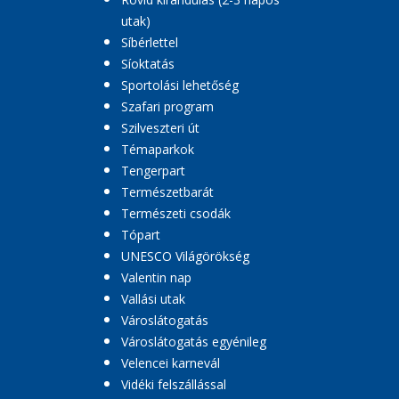
utak)
Síbérlettel
Síoktatás
Sportolási lehetőség
Szafari program
Szilveszteri út
Témaparkok
Tengerpart
Természetbarát
Természeti csodák
Tópart
UNESCO Világörökség
Valentin nap
Vallási utak
Városlátogatás
Városlátogatás egyénileg
Velencei karnevál
Vidéki felszállással