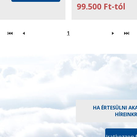
99.500 Ft-tól
1
HA ÉRTESÜLNI AK
HÍREINK
Iratkozzon 