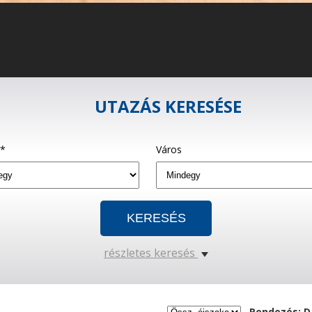
UTAZÁS KERESÉSE
g*
Város
részletes keresés
Rendezés: D