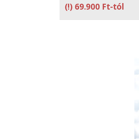
(!)
69.900 Ft-tól