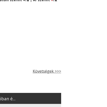
Követségek >>>
ban é...