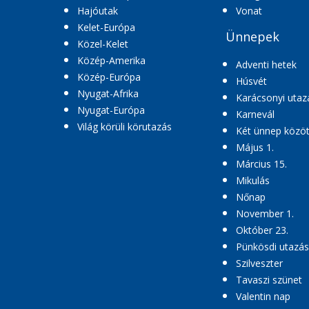
Hajóutak
Vonat
Kelet-Európa
Ünnepek
Közel-Kelet
Közép-Amerika
Adventi hetek
Közép-Európa
Húsvét
Nyugat-Afrika
Karácsonyi utaz
Nyugat-Európa
Karnevál
Világ körüli körutazás
Két ünnep közöt
Május 1.
Március 15.
Mikulás
Nőnap
November 1.
Október 23.
Pünkösdi utazás
Szilveszter
Tavaszi szünet
Valentin nap