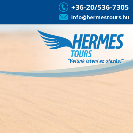
+36-20/536-7305
info@hermestours.hu