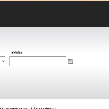
Indulás
átum szerint
/
| Ár szerint
/