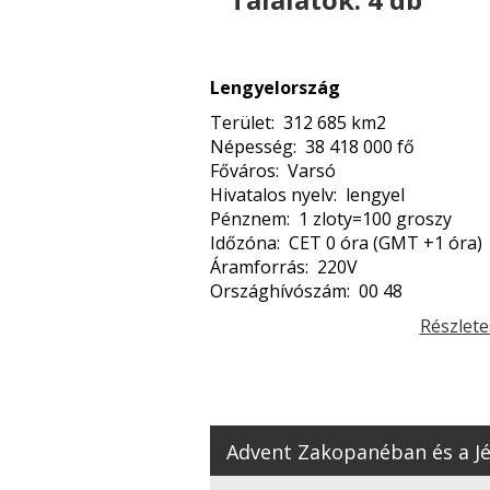
Lengyelország
Terület: 312 685 km2
Népesség: 38 418 000 fő
Főváros: Varsó
Hivatalos nyelv: lengyel
Pénznem: 1 zloty=100 groszy
Időzóna: CET 0 óra (GMT +1 óra)
Áramforrás: 220V
Országhívószám: 00 48
Részlete
Advent Zakopanéban és a Jég