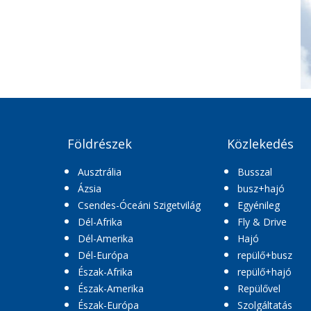
Földrészek
Közlekedés
Ausztrália
Busszal
Ázsia
busz+hajó
Csendes-Óceáni Szigetvilág
Egyénileg
Dél-Afrika
Fly & Drive
Dél-Amerika
Hajó
Dél-Európa
repülő+busz
Észak-Afrika
repülő+hajó
Észak-Amerika
Repülővel
Észak-Európa
Szolgáltatás