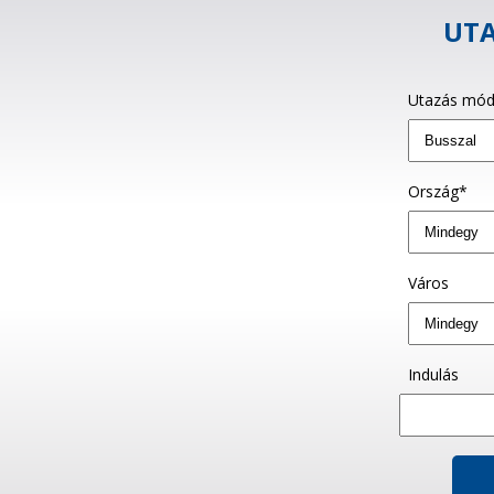
UTA
Utazás mód
Ország*
Város
Indulás