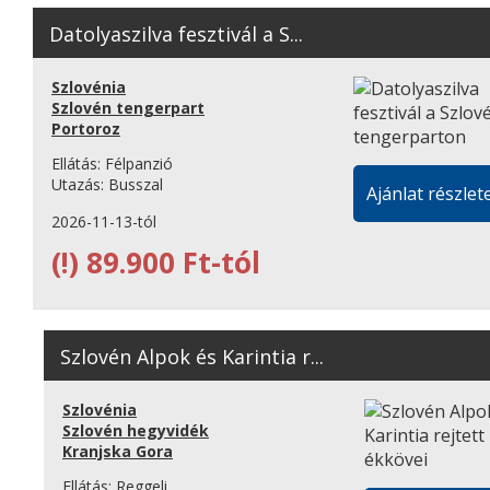
Datolyaszilva fesztivál a S...
Szlovénia
Szlovén tengerpart
Portoroz
Ellátás:
Félpanzió
Utazás:
Busszal
Ajánlat részlete
2026-11-13-tól
(!)
89.900 Ft-tól
Szlovén Alpok és Karintia r...
Szlovénia
Szlovén hegyvidék
Kranjska Gora
Ellátás:
Reggeli