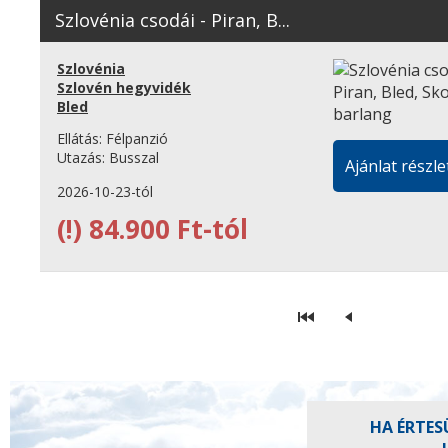
Szlovénia csodái - Piran, B...
Szlovénia
Szlovén hegyvidék
Bled
Ellátás:
Félpanzió
Utazás:
Busszal
Ajánlat részle
2026-10-23-tól
(!)
84.900 Ft-tól
HA ÉRTES