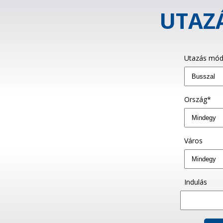
UTAZÁ
Utazás mód
Ország*
Város
Indulás