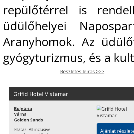
repülőtérrel is rende
üdülőhelyei Napospa
Aranyhomok. Az üdülőt
gyógyturizmus, és a kult
Részletes leírás >>>
Grifid Hotel Vistamar
Bulgária
Várna
Golden Sands
Ellátás:
All inclusive
Ajánlat részlete