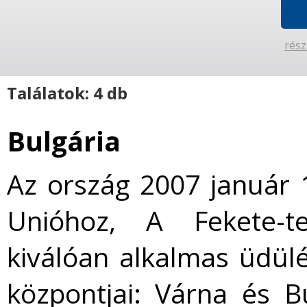
rész
Találatok: 4 db
Bulgária
Az ország 2007 január 1
Unióhoz, A Fekete-te
kiválóan alkalmas üdül
központjai: Várna és 