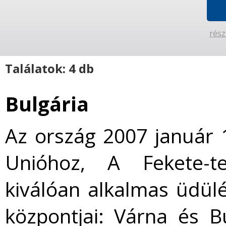
rész
Találatok: 4 db
Bulgária
Az ország 2007 január 1
Unióhoz, A Fekete-te
kiválóan alkalmas üdül
központjai: Várna és 