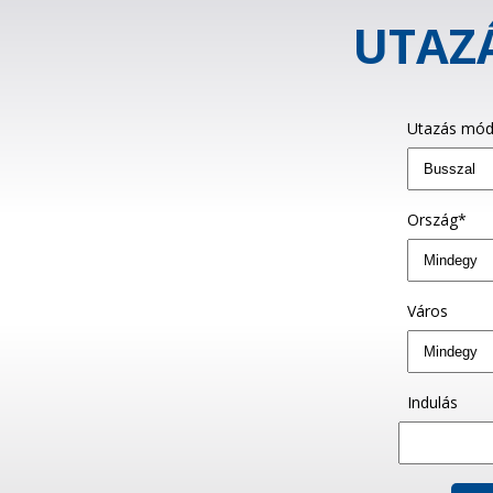
UTAZÁ
Utazás mód
Ország*
Város
Indulás