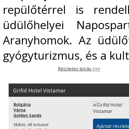
repülőtérrel is rende
üdülőhelyei Napospa
Aranyhomok. Az üdülőt
gyógyturizmus, és a kult
Részletes leírás >>>
Grifid Hotel Vistamar
Bulgária
Várna
Golden Sands
Ellátás:
All inclusive
Ajánlat részlete