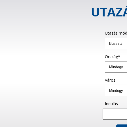
UTAZÁ
Utazás mód
Ország*
Város
Indulás