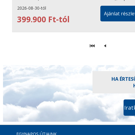
2026-08-30-tól
Ajánlat részle
399.900 Ft-tól
HA ÉRTES
Irat
EGYNAPOS ÚTJAINK