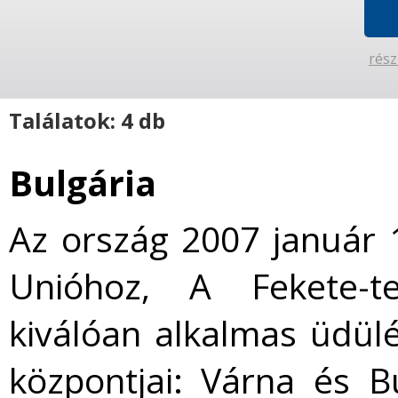
rész
Találatok: 4 db
Bulgária
Az ország 2007 január 1
Unióhoz, A Fekete-te
kiválóan alkalmas üdül
központjai: Várna és 