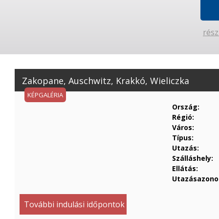
rész
Zakopane, Auschwitz, Krakkó, Wieliczka
KÉPGALÉRIA
Ország:
Régió:
Város:
Típus:
Utazás:
Szálláshely:
Ellátás:
Utazásazonos
További indulási időpontok