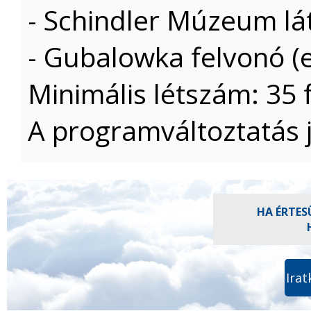
- Schindler Múzeum lá
- Gubalowka felvonó (e
Minimális létszám: 35 
A programváltoztatás j
HA ÉRTES
Irat