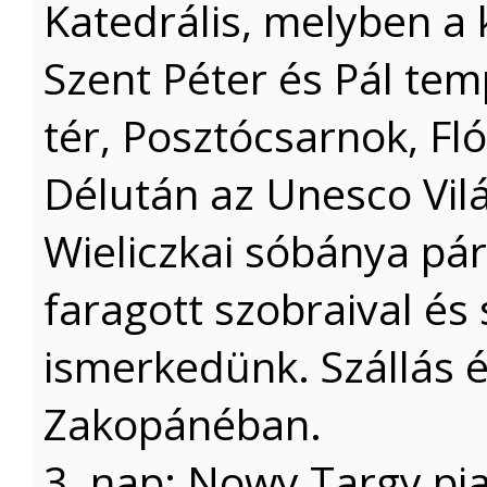
Katedrális, melyben a k
Szent Péter és Pál te
tér, Posztócsarnok, Fl
Délután az Unesco Vil
Wieliczkai sóbánya pá
faragott szobraival és
ismerkedünk. Szállás é
Zakopánéban.
3. nap: Nowy Targy pi