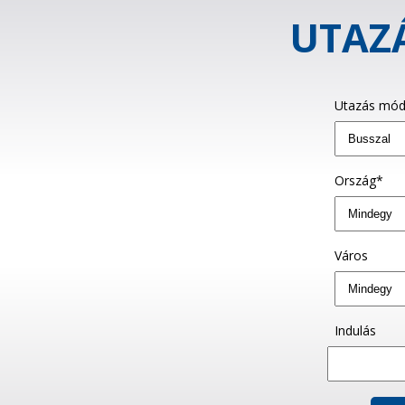
UTAZÁ
Utazás mód
Ország*
Város
Indulás