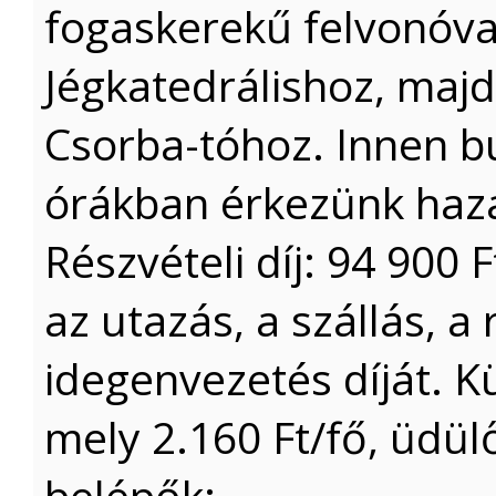
fogaskerekű felvonóva
Jégkatedrálishoz, maj
Csorba-tóhoz. Innen bu
órákban érkezünk haz
Részvételi díj: 94 900 
az utazás, a szállás, a
idegenvezetés díját. Kü
mely 2.160 Ft/fő, üdülő
belépők: