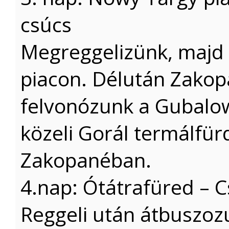
csúcs
Megreggelizünk, majd
piacon. Délután Zakop
felvonózunk a Gubalow
közeli Gorál termálfür
Zakopanéban.
4.nap: Ótátrafüred – 
Reggeli után átbuszoz