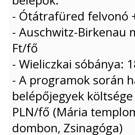
- Ótátrafüred felvonó
- Auschwitz-Birkenau
Ft/fő
- Wieliczkai sóbánya: 
- A programok során ha
belépőjegyek költsége
PLN/fő (Mária templom
dombon, Zsinagóga)