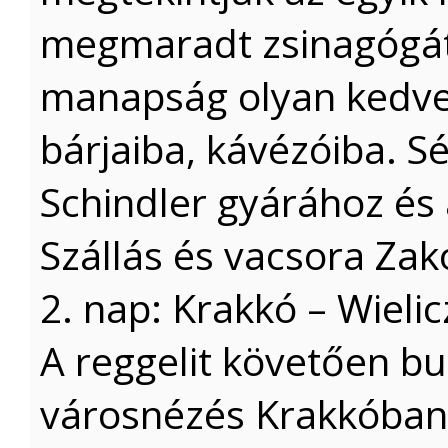
megmaradt zsinagógát, 
manapság olyan kedvel
bárjaiba, kávézóiba. S
Schindler gyárához és a
Szállás és vacsora Za
2. nap: Krakkó – Wieli
A reggelit követően b
városnézés Krakkóba