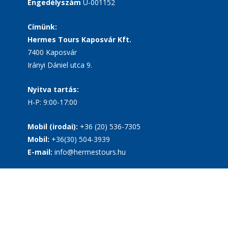
Engedélyszám
U-001152
Címünk:
Hermes Tours Kaposvár Kft.
7400 Kaposvár
Irányi Dániel utca 9.
Nyitva tartás:
H-P: 9:00-17:00
Mobil (irodai):
+36 (20) 536-7305
Mobil:
+36(30) 504-3939
E-mail:
info@hermestours.hu