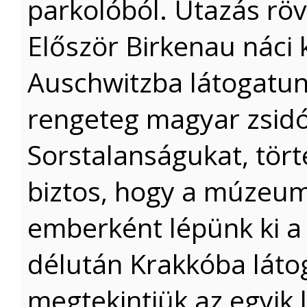
parkolóból. Utazás rö
Először Birkenau náci
Auschwitzba látogatunk
rengeteg magyar zsidót
Sorstalanságukat, tört
biztos, hogy a múzeum
emberként lépünk ki a 
délután Krakkóba láto
megtekintjük az egyik 