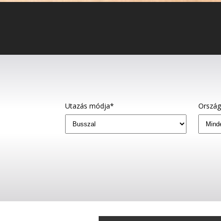
Utazás módja*
Orszá