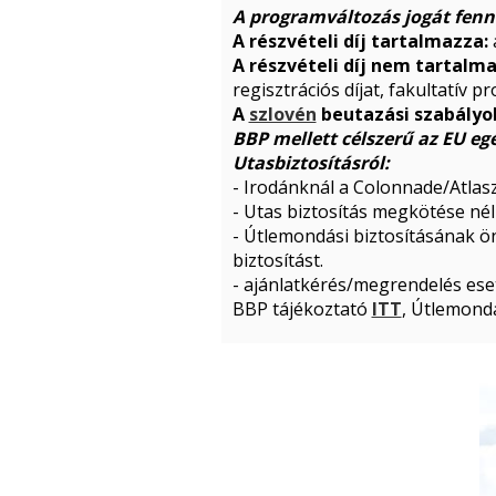
A programváltozás jogát fenn
A részvételi díj tartalmazza:
A részvételi díj nem tartalm
regisztrációs díjat, fakultatív 
A
szlovén
beutazási szabályok
BBP mellett célszerű az EU eg
Utasbiztosításról:
- Irodánknál a Colonnade/Atlasz
- Utas biztosítás megkötése nél
- Útlemondási biztosításának 
biztosítást.
- ajánlatkérés/megrendelés eset
BBP tájékoztató
ITT
, Útlemondá