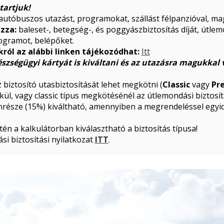
tartjuk!
autóbuszos utazást, programokat, szállást félpanzióval, ma
azza:
baleset-, betegség-, és poggyászbiztosítás díját, útlemo
programot, belépőket.
ról az alábbi linken tájékozódhat:
Itt
észségügyi kártyát is kiváltani és az utazásra magukkal 
 biztosító utasbiztosítását lehet megkötni (
Classic
vagy
Pr
kül, vagy classic típus megkötésénél az útlemondási biztos
önrésze (15%) kiváltható, amennyiben a megrendeléssel egy
én a kalkulátorban kiválasztható a biztosítás típusa!
si biztosítási nyilatkozat
ITT
.