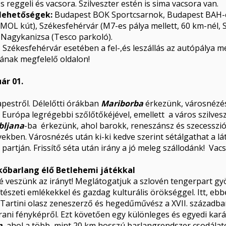
os reggeli és vacsora. Szilveszter estén is sima vacsora van.
i lehetőségek:
Budapest BOK Sportcsarnok, Budapest BAH-
 MOL kút), Székesfehérvár (M7-es pálya mellett, 60 km-nél, S
 Nagykanizsa (Tesco parkoló).
 Székesfehérvár esetében a fel-,és leszállás az autópálya m
ának megfelelő oldalon!
uár 01.
pestről. Délelőtti órákban
Mariborba
érkezünk, városnézés
 Európa legrégebbi szőlőtőkéjével, emellett a város szilvesz
bljana
-ba érkezünk, ahol barokk, reneszánsz és szecesszió
ben. Városnézés után ki-ki kedve szerint sétálgathat a látn
 partján. Frissítő séta után irány a jó meleg szállodánk! Va
pkőbarlang élő Betlehemi játékkal
elé veszünk az irányt! Meglátogatjuk a szlovén tengerpart 
észeti emlékekkel és gazdag kulturális örökséggel. Itt, eb
artini olasz zeneszerző és hegedűművész a XVII. században. A
rani fényképről. Ezt követően egy különleges és egyedi kar
n
, ahol a több, mint 20 km hosszú barlangrendszer csodál