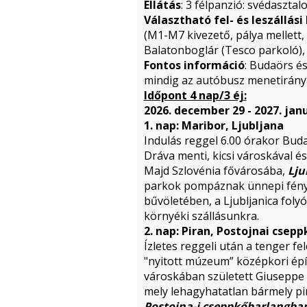
Ellátás
: 3 félpanzió: svédasztal
Választható fel- és leszállás
(M1-M7 kivezető, pálya mellett,
Balatonboglár (Tesco parkoló),
Fontos információ
: Budaörs és
mindig az autóbusz menetirány
Időpont 4 nap/3 éj:
2026. december 29 - 2027. jan
1. nap: Maribor, Ljubljana
Indulás reggel 6.00 órakor Buda
Dráva menti, kicsi városkával és
Majd Szlovénia fővárosába,
Lju
parkok pompáznak ünnepi fények
bűvöletében, a Ljubljanica folyó
környéki szállásunkra.
2. nap: Piran, Postojnai csep
Ízletes reggeli után a tenger f
"nyitott múzeum” középkori épít
városkában született Giuseppe T
mely lehagyhatatlan bármely pi
Postojna-i cseppkőbarlangba