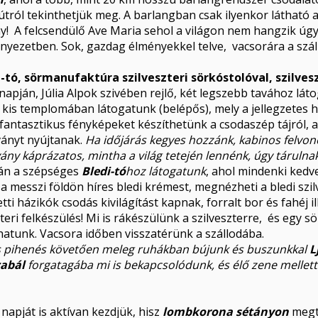
tról tekinthetjük meg. A barlangban csak ilyenkor látható a
ény! A felcsendülő Ave Maria sehol a világon nem hangzik úg
környezetben. Sok, gazdag élményekkel telve, vacsorára a szá
di-tó, sörmanufaktúra szilveszteri sörkóstolóval, szilve
r napján, Júlia Alpok szivében rejlő, két legszebb tavához lá
kis templomában látogatunk (belépős), mely a jellegzetes hely
fantasztikus fényképeket készíthetünk a csodaszép tájról, 
ványt nyújtanak.
Ha időjárás kegyes hozzánk, kabinos felvo
vány káprázatos, mintha a világ tetején lennénk, úgy tárulnak
án a szépséges
Bledi-tó
hoz látogatunk
, ahol mindenki kedv
 messzi földön híres bledi krémest, megnézheti a bledi szil
etti házikók csodás kivilágítást kapnak, forralt bor és fahéj 
teri felkészülés! Mi is rákészülünk a szilveszterre, és egy
lhatunk. Vacsora időben visszatérünk a szállodába.
is pihenés követően meleg ruhákban bújunk és buszunkkal
L
cabál
forgatagába mi is bekapcsolódunk, és élő zene mellett
 napját is aktívan kezdjük, hisz
lombkorona sétányon
megte