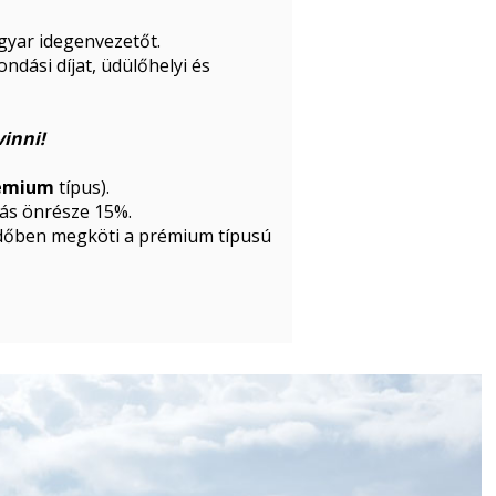
gyar idegenvezetőt.
ndási díjat, üdülőhelyi és
vinni!
emium
típus).
ítás önrésze 15%.
időben megköti a prémium típusú