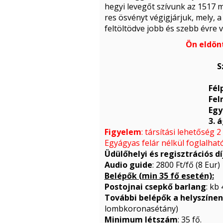
hegyi levegőt szívunk az 1517 
res ösvényt végigjárjuk, mely,
feltöltödve jobb és szebb évre
Ön eldönt
S
Fél
Fel
Egy
3. 
Figyelem
: társítási lehetőség 
Egyágyas felár nélkül foglalhat
Üdülőhelyi és regisztrációs dí
Audio guide
: 2800 Ft/fő (8 Eur)
Belépők (min 35 fő esetén):
Postojnai csepkő barlang
: kb
További belépők a helyszínen
lombkoronasétány)
Minimum létszám
: 35 fő.