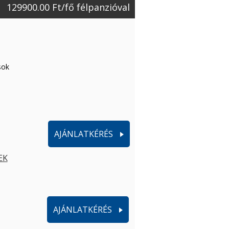
129900.00 Ft/fő félpanzióval
sok
AJÁNLATKÉRÉS
EK
AJÁNLATKÉRÉS