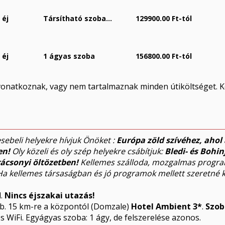
 éj
Társítható szoba...
129900.00 Ft-tól
 éj
1 ágyas szoba
156800.00 Ft-tól
 vonatkoznak, vagy nem tartalmaznak minden útiköltséget. K
sebeli helyekre hívjuk Önöket :
Európa zöld szívéhez, ahol 
en!
Oly közeli és oly szép helyekre csábítjuk:
Bledi- és Bohin
ácsonyi öltözetben!
Kellemes szálloda, mozgalmas progra
 Ha kellemes társaságban és jó programok mellett szeretné kö
l.
Nincs éjszakai utazás!
b. 15 km-re a központól (Domzale)
Hotel Ambient 3*
.
Szob
es WiFi. Egyágyas szoba: 1 ágy, de felszerelése azonos.