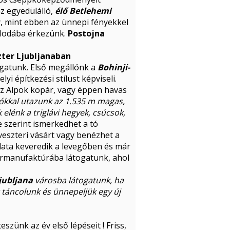
z egyedülálló,
élő Betlehemi
y, mint ebben az ünnepi fényekkel
llodába érkezünk.
Postojna
szter Ljubljanaban
togatunk. Első megállónk a
Bohinji-
i építkezési stílust képviseli.
az Alpok kopár, vagy éppen havas
nókkal utazunk az 1.535 m magas,
 elénk a triglávi hegyek, csúcsok,
e szerint ismerkedhet a tó
veszteri vásárt vagy benézhet a
illata keveredik a levegőben és már
 sörmanufaktúrába látogatunk, ahol
jubljana
városba látogatunk, ha
 táncolunk és ünnepeljük egy új
szünk az év első lépéseit ! Friss,