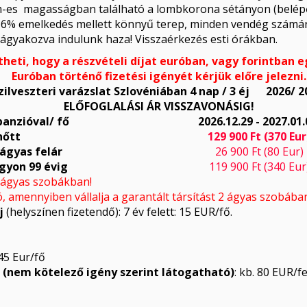
m-es magasságban található a lombkorona sétányon (belépős
 a 6% emelkedés mellett könnyű terep, minden vendég számár
 vágyakozva indulunk haza! Visszaérkezés esti órákban.
heti, hogy a részvételi díjat euróban, vagy forintban e
Euróban történő fizetési igényét kérjük előre jelezni
zilveszteri varázslat Szlovéniában 4 nap / 3 éj 2026/ 2
ELŐFOGLALÁSI ÁR VISSZAVONÁSIG!
panzióval/ fő
2026.12.29 - 2027.01.
nőtt
129 900 Ft (370 Eur
ágyas felár
26 900 Ft (80 Eur)
ágyon 99 évig
119 900 Ft (340 Eur
2 ágyas szobákban!
ó, amennyiben vállalja a garantált társítást 2 ágyas szobába
j
(helyszínen fizetendő): 7 év felett: 15 EUR/fő.
 45 Eur/fő
 (nem kötelező igény szerint látogatható)
: kb. 80 EUR/fe