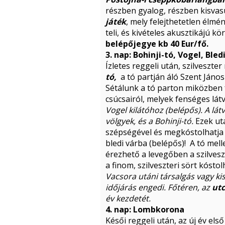
részben gyalog, részben kisvasú
játék
, mely felejthetetlen élm
teli, és kivételes akusztikájú 
belépőjegye kb 40 Eur/fő.
3. nap: Bohinji-tó, Vogel, Ble
Ízletes reggeli után, szilveszte
tó,
a tó partján áló Szent János 
Sétálunk a tó parton miközben 
csúcsairól, melyek fenséges lát
Vogel kilátóhoz (belépős). A lát
völgyek, és a Bohinji-tó.
Ezek ut
szépségével és megkóstolhatja a
bledi várba (belépős)! A tó mell
érezhető a levegőben a szilvesz
a finom, szilveszteri sört kósto
Vacsora utáni társalgás vagy k
időjárás engedi. Főtéren, az
ut
év kezdetét.
4. nap: Lombkorona
Késői reggeli után, az új év első