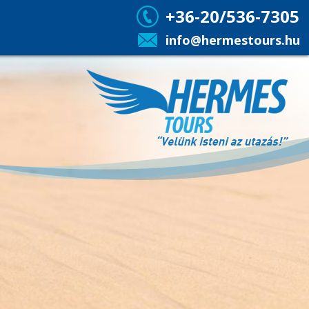
+36-20/536-7305
info@hermestours.hu