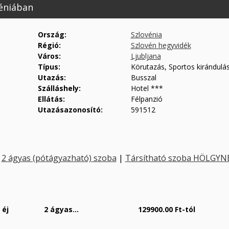
véniában
Ország:
Szlovénia
Régió:
Szlovén hegyvidék
Város:
Ljubljana
Típus:
Körutazás, Sportos kirándulá
Utazás:
Busszal
Szálláshely:
Hotel ***
Ellátás:
Félpanzió
Utazásazonosító:
591512
|
2 ágyas (pótágyazható) szoba
|
Társítható szoba HÖLGYN
 éj
2 ágyas...
129900.00 Ft-tól