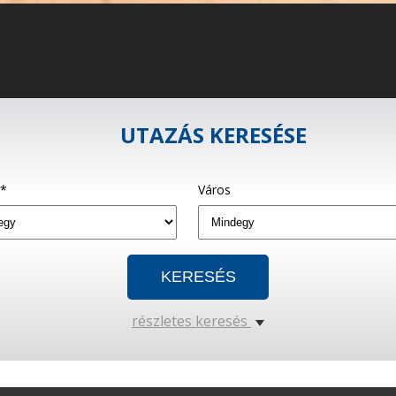
UTAZÁS KERESÉSE
g*
Város
részletes keresés