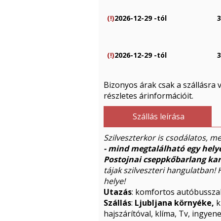
(!)
2026-12-29 -tól
3
(!)
2026-12-29 -tól
3
Bizonyos árak csak a szállásra
részletes árinformációit.
Szállás leírása
Szilveszterkor is csodálatos, me
- mind megtalálható egy hely
Postojnai cseppkőbarlang kar
tájak szilveszteri hangulatban!
helye!
Utazás
: komfortos autóbussza
Szállás
:
Ljubljana környéke,
k
hajszárítóval, klíma, Tv, ingyen