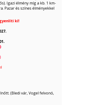
). Igazi élmény míg a kb. 1 km-
a. Pazar és színes élményekkel
gyenlíti ki!
.
027.
01.
)
)
n!
lnőtt. (Bledi vár, Vogel felvonó,