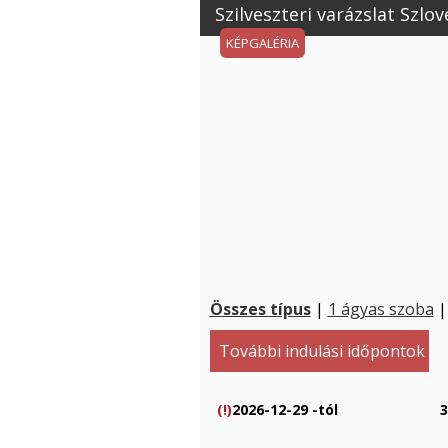
Szilveszteri varázslat Szlo
KÉPGALÉRIA
Összes típus
|
1 ágyas szoba
További indulási időpontok
(!)
2026-12-29 -tól
3