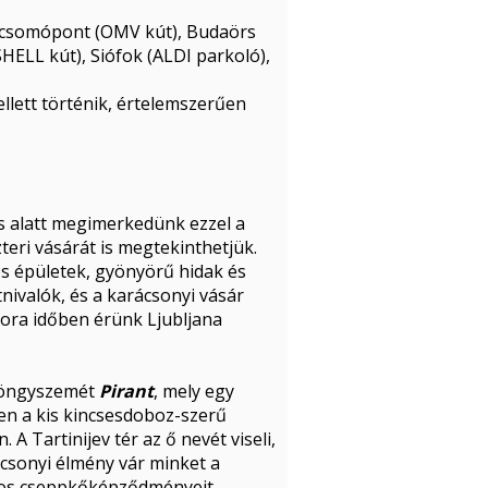
csomópont (OMV kút), Budaörs
HELL kút), Siófok (ALDI parkoló),
ellett történik, értelemszerűen
 alatt megimerkedünk ezzel a
teri vásárát is megtekinthetjük.
s épületek, gyönyörű hidak és
ivalók, és a karácsonyi vásár
csora időben érünk Ljubljana
gyöngyszemét
Pirant
, mely egy
ben a kis kincsesdoboz-szerű
 Tartinijev tér az ő nevét viseli,
ácsonyi élmény vár minket a
atos cseppkőképződményeit