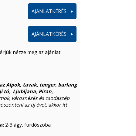
AJÁNLATKÉRÉS
AJÁNLATKÉRÉS
érjük nézze meg az ajánlat
az Alpok, tavak, tenger, barlang
ji tó, Ljubljana, Piran,
mok, városnézés és csodaszép
szönteni az új évet, akkor itt
a:
2-3 ágy, fürdőszoba