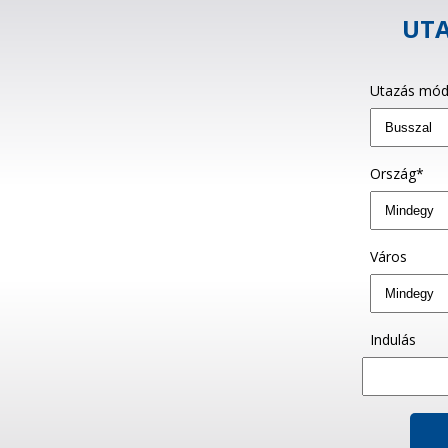
UTA
Utazás mód
Ország*
Város
Indulás