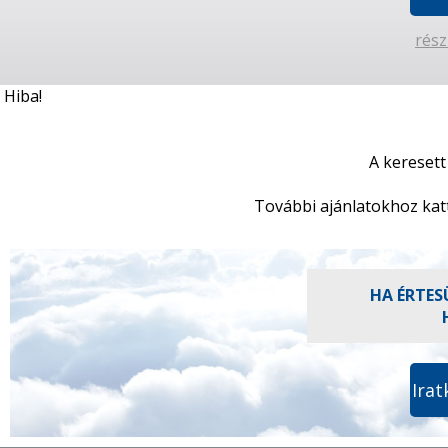
rész
Hiba!
A keresett
További ajánlatokhoz kat
HA ÉRTES
Irat