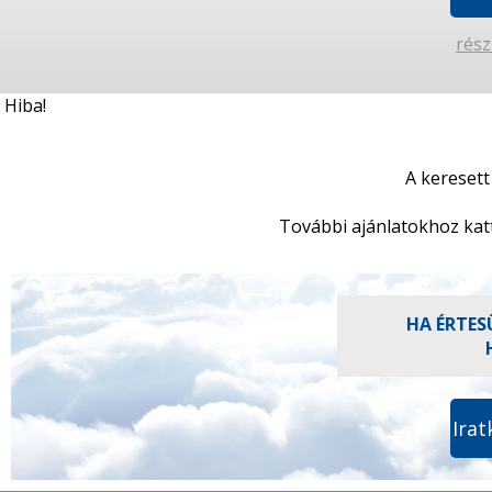
rész
Hiba!
A keresett
További ajánlatokhoz kat
HA ÉRTES
Irat