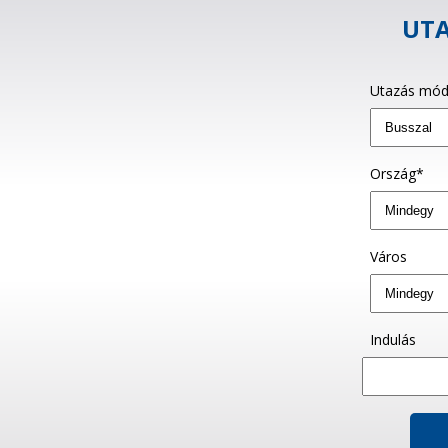
UTA
Utazás mód
Ország*
Város
Indulás