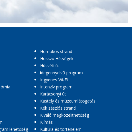
Homokos strand
Hosszú Hétvégék
Húsvéti út
idegennyelvű program
Ingyenes Wi-Fi
nómia
Intenzív program
Karácsonyi út
Kastély és múzeumlátogatás
Kék zászlós strand
Kiváló megközelíthetőség
am
Klímás
ogram lehetőség
Kultúra és történelem