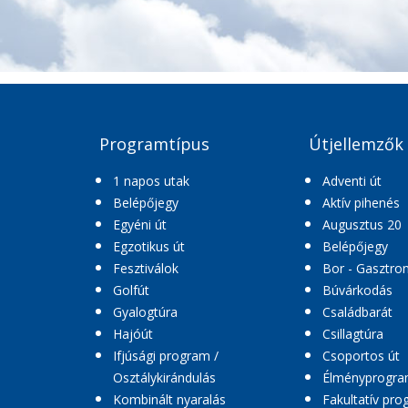
Programtípus
Útjellemzők
1 napos utak
Adventi út
Belépőjegy
Aktív pihenés
Egyéni út
Augusztus 20
Egzotikus út
Belépőjegy
Fesztiválok
Bor - Gasztro
Golfút
Búvárkodás
Gyalogtúra
Családbarát
Hajóút
Csillagtúra
Ifjúsági program /
Csoportos út
Osztálykirándulás
Élményprogr
Kombinált nyaralás
Fakultatív pr