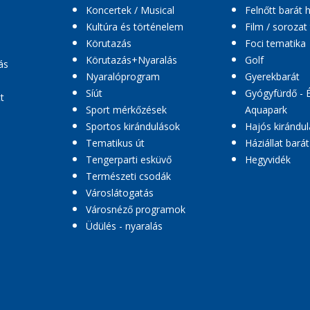
Koncertek / Musical
Felnőtt barát 
Kultúra és történelem
Film / sorozat
Körutazás
Foci tematika
Körutazás+Nyaralás
Golf
ás
Nyaralóprogram
Gyerekbarát
Síút
Gyógyfürdő - 
t
Sport mérkőzések
Aquapark
Sportos kirándulások
Hajós kirándul
Tematikus út
Háziállat barát
Tengerparti esküvő
Hegyvidék
Természeti csodák
Városlátogatás
Városnéző programok
Üdülés - nyaralás