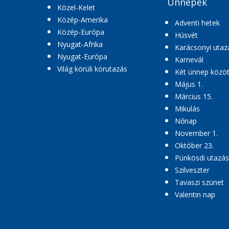
Ünnepek
Közel-Kelet
Közép-Amerika
Adventi hetek
Közép-Európa
Húsvét
Nyugat-Afrika
Karácsonyi utaz
Nyugat-Európa
Karnevál
Világ körüli körutazás
Két ünnep közöt
Május 1.
Március 15.
Mikulás
Nőnap
November 1.
Október 23.
Pünkösdi utazás
Szilveszter
Tavaszi szünet
Valentin nap