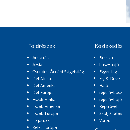
Földrészek
Közlekedés
Ausztrália
Busszal
Ázsia
busz+hajó
Csendes-Óceáni Szigetvilág
Egyénileg
Dél-Afrika
Fly & Drive
Dél-Amerika
Hajó
Dél-Európa
repülő+busz
Észak-Afrika
repülő+hajó
Észak-Amerika
Repülővel
Észak-Európa
Szolgáltatás
Hajóutak
Vonat
Kelet-Európa