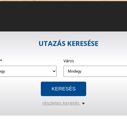
UTAZÁS KERESÉSE
g*
Város
részletes keresés