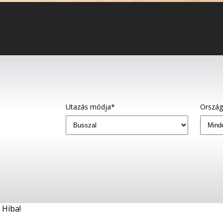
Utazás módja*
Orszá
Hiba!