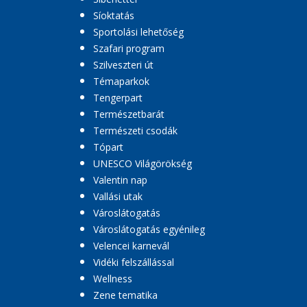
Síoktatás
Sportolási lehetőség
Szafari program
Szilveszteri út
Témaparkok
Tengerpart
Természetbarát
Természeti csodák
Tópart
UNESCO Világörökség
Valentin nap
Vallási utak
Városlátogatás
Városlátogatás egyénileg
Velencei karnevál
Vidéki felszállással
Wellness
Zene tematika