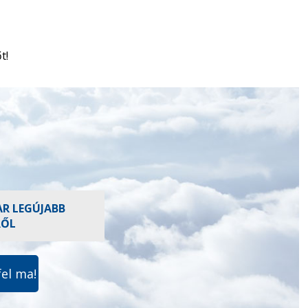
t!
AR LEGÚJABB
RŐL
fel ma!