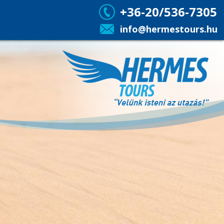
+36-20/536-7305
info@hermestours.hu