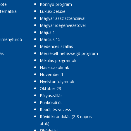
hotel
Könnyű program
 tematika
Luxus/Deluxe
Magyar asszisztenciával
Magyar idegenvezetővel
Május 1
Élményfürdő -
Március 15
Medencés szállás
ás
Mérsékelt nehézségű program
Mikulás programok
Nászutasoknak
November 1
Nyelvtanfolyamok
Október 23
Pályaszállás
Pünkösdi út
Repülj és vezess
Rövid kirándulás (2-3 napos
utak)
Síbérlettel