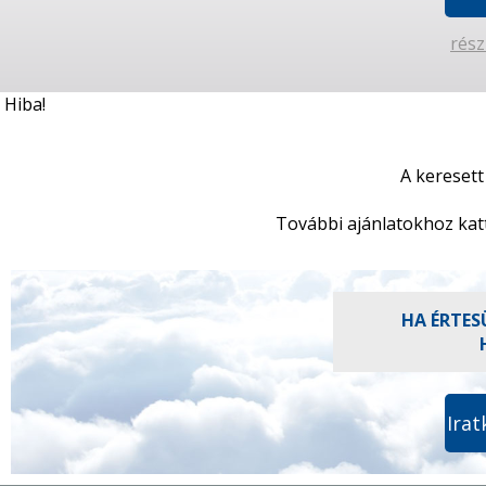
rész
Hiba!
A keresett
További ajánlatokhoz kat
HA ÉRTES
Irat