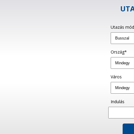
UTA
Utazás mód
Ország*
Város
Indulás