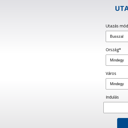
UTA
Utazás mód
Ország*
Város
Indulás