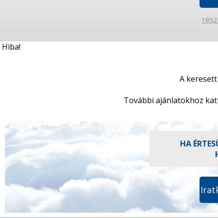
rész
Hiba!
A keresett
További ajánlatokhoz kat
HA ÉRTES
Irat