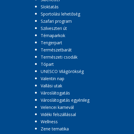
Síoktatás
Sportolási lehetőség
Szafari program
Szilveszteri út
Témaparkok
Tengerpart
Természetbarát
Természeti csodák
Tópart
UNESCO Világörökség
Valentin nap
Vallási utak
Városlátogatás
Városlátogatás egyénileg
Velencei karnevál
Vidéki felszállással
Wellness
Zene tematika