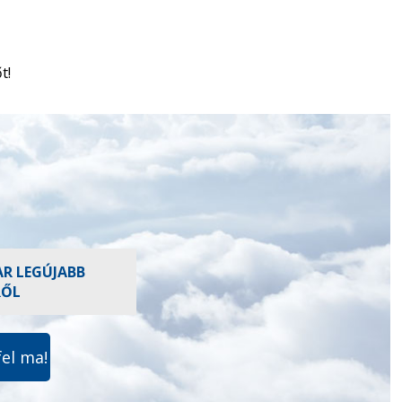
t!
AR LEGÚJABB
RŐL
fel ma!