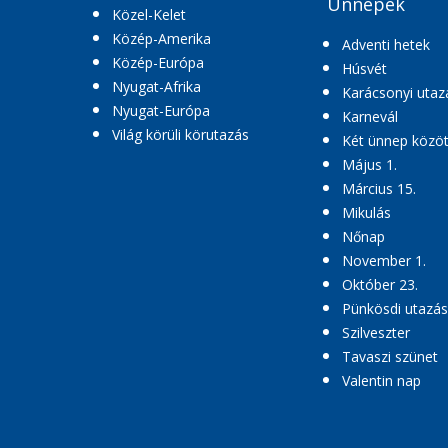
Ünnepek
Közel-Kelet
Közép-Amerika
Adventi hetek
Közép-Európa
Húsvét
Nyugat-Afrika
Karácsonyi utaz
Nyugat-Európa
Karnevál
Világ körüli körutazás
Két ünnep közöt
Május 1.
Március 15.
Mikulás
Nőnap
November 1.
Október 23.
Pünkösdi utazás
Szilveszter
Tavaszi szünet
Valentin nap