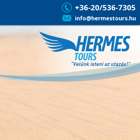
+36-20/536-7305
info@hermestours.hu