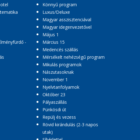
hotel
Könnyű program
 tematika
Luxus/Deluxe
Magyar asszisztenciával
Magyar idegenvezetővel
Május 1
Élményfürdő -
Március 15
Medencés szállás
ás
Mérsékelt nehézségű program
Mikulás programok
Nászutasoknak
November 1
Nyelvtanfolyamok
Október 23
Pályaszállás
Pünkösdi út
Repülj és vezess
Rövid kirándulás (2-3 napos
utak)
Síbérlettel