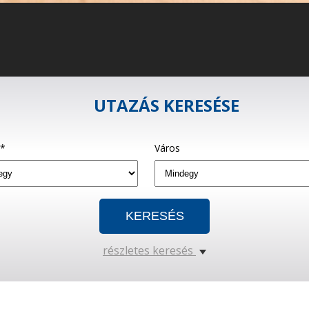
UTAZÁS KERESÉSE
g*
Város
részletes keresés