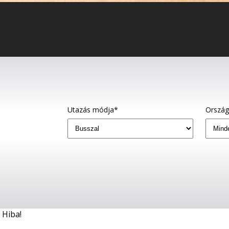
Utazás módja*
Orszá
Hiba!