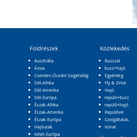
Földrészek
Közlekedés
Ausztrália
Busszal
Ázsia
busz+hajó
Csendes-Óceáni Szigetvilág
Egyénileg
Dél-Afrika
Fly & Drive
Dél-Amerika
Hajó
Dél-Európa
repülő+busz
Észak-Afrika
repülő+hajó
Észak-Amerika
Repülővel
Észak-Európa
Szolgáltatás
Hajóutak
Vonat
Kelet-Európa