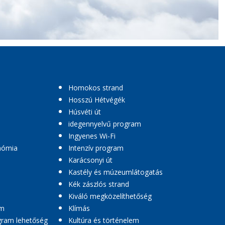
Homokos strand
Hosszú Hétvégék
Húsvéti út
idegennyelvű program
Ingyenes Wi-Fi
nómia
Intenzív program
Karácsonyi út
Kastély és múzeumlátogatás
Kék zászlós strand
Kiváló megközelíthetőség
am
Klímás
ogram lehetőség
Kultúra és történelem