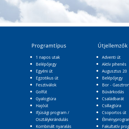
Programtípus
Útjellemzők
1 napos utak
Adventi út
Belépőjegy
Aktív pihenés
Egyéni út
Augusztus 20
Egzotikus út
Belépőjegy
Fesztiválok
Bor - Gasztro
Golfút
Búvárkodás
Gyalogtúra
Családbarát
Hajóút
Csillagtúra
Ifjúsági program /
Csoportos út
Osztálykirándulás
Élményprogr
Kombinált nyaralás
Fakultatív pr