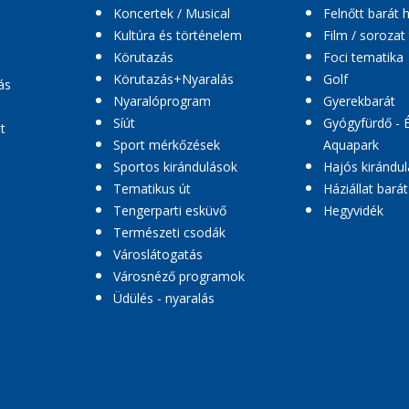
Koncertek / Musical
Felnőtt barát 
Kultúra és történelem
Film / sorozat
Körutazás
Foci tematika
Körutazás+Nyaralás
Golf
ás
Nyaralóprogram
Gyerekbarát
Síút
Gyógyfürdő - 
t
Sport mérkőzések
Aquapark
Sportos kirándulások
Hajós kirándul
Tematikus út
Háziállat barát
Tengerparti esküvő
Hegyvidék
Természeti csodák
Városlátogatás
Városnéző programok
Üdülés - nyaralás