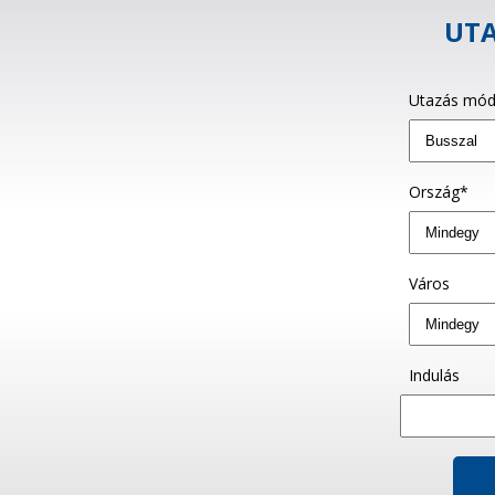
UTA
Utazás mód
Ország*
Város
Indulás