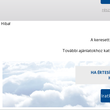
rész
Hiba!
A keresett
További ajánlatokhoz kat
HA ÉRTES
Irat