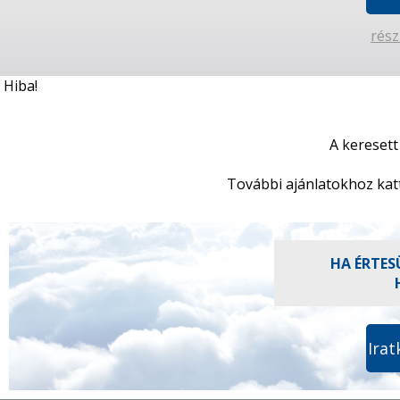
rész
Hiba!
A keresett
További ajánlatokhoz kat
HA ÉRTES
Irat