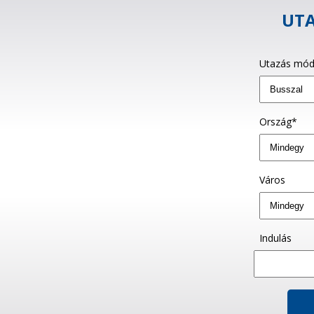
UTA
Utazás mód
Ország*
Város
Indulás