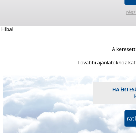
rész
Hiba!
A keresett
További ajánlatokhoz kat
HA ÉRTES
Irat