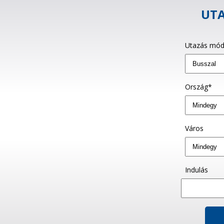
UTA
Utazás mód
Ország*
Város
Indulás