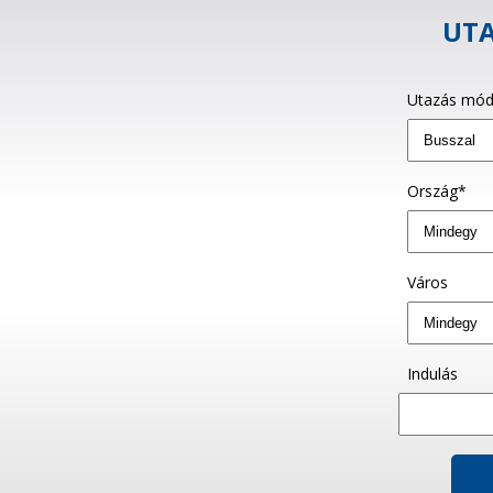
UTA
Utazás mód
Ország*
Város
Indulás