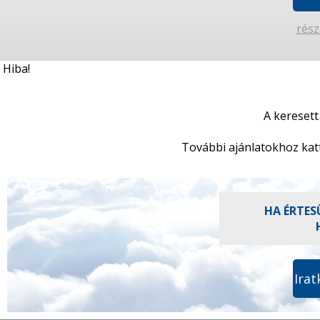
rész
Hiba!
A keresett
További ajánlatokhoz kat
HA ÉRTES
Irat