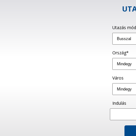
UTA
Utazás mód
Ország*
Város
Indulás