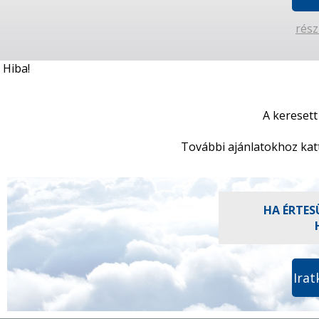
rész
Hiba!
A keresett
További ajánlatokhoz kat
HA ÉRTES
Irat