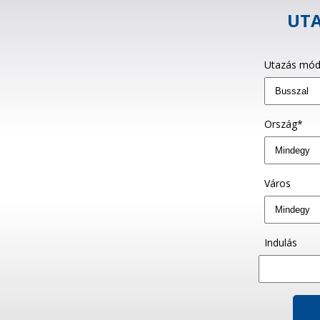
UTA
Utazás mód
Ország*
Város
Indulás