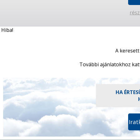
rész
Hiba!
A keresett
További ajánlatokhoz kat
HA ÉRTES
Irat