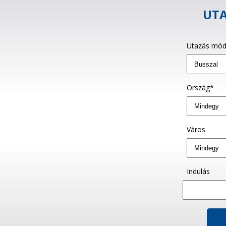
UTA
Utazás mód
Ország*
Város
Indulás