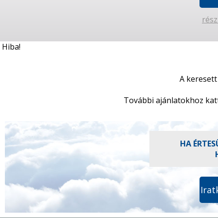
rész
Hiba!
A keresett
További ajánlatokhoz kat
HA ÉRTES
Irat