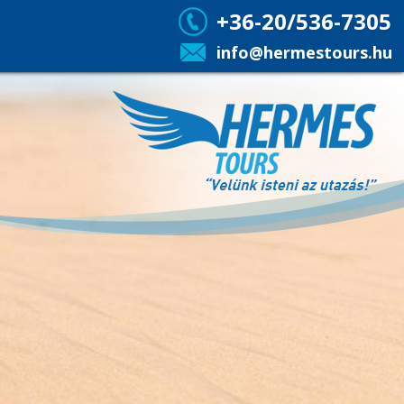
+36-20/536-7305
info@hermestours.hu