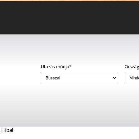
Utazás módja*
Orszá
Hiba!