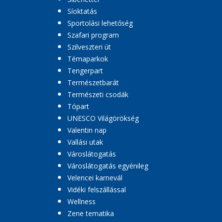
Síoktatás
Sportolási lehetőség
Szafari program
Szilveszteri út
Témaparkok
Tengerpart
Természetbarát
Természeti csodák
Tópart
UNESCO Világörökség
Valentin nap
Vallási utak
Városlátogatás
Városlátogatás egyénileg
Velencei karnevál
Vidéki felszállással
Wellness
Zene tematika