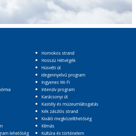
Homokos strand
Hosszú Hétvégék
Húsvéti út
idegennyelvű program
Ingyenes Wi-Fi
nómia
Intenzív program
Karácsonyi út
Kastély és múzeumlátogatás
Kék zászlós strand
Kiváló megközelíthetőség
am
Klímás
ogram lehetőség
Kultúra és történelem