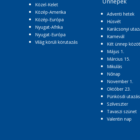
Ünnepek
Közel-Kelet
Közép-Amerika
Adventi hetek
Közép-Európa
Húsvét
Nyugat-Afrika
Karácsonyi utaz
Nyugat-Európa
Karnevál
Világ körüli körutazás
Két ünnep közöt
Május 1.
Március 15.
Mikulás
Nőnap
November 1.
Október 23.
Pünkösdi utazás
Szilveszter
Tavaszi szünet
Valentin nap