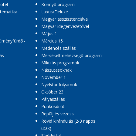
hotel
Könnyű program
 tematika
Luxus/Deluxe
Magyar asszisztenciával
Magyar idegenvezetővel
Május 1
Élményfürdő -
Március 15
Medencés szállás
ás
Mérsékelt nehézségű program
Mikulás programok
Nászutasoknak
November 1
Nyelvtanfolyamok
Október 23
Pályaszállás
Pünkösdi út
Repülj és vezess
Rövid kirándulás (2-3 napos
utak)
Síbérlettel