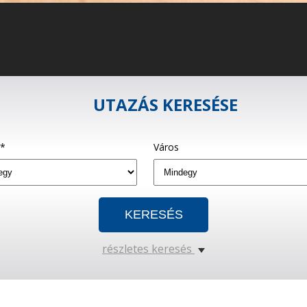
UTAZÁS KERESÉSE
g*
Város
részletes keresés