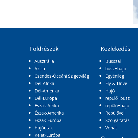
Földrészek
Közlekedés
Ausztrália
Busszal
Ázsia
busz+hajó
Csendes-Óceáni Szigetvilág
Egyénileg
Dél-Afrika
Fly & Drive
Dél-Amerika
Hajó
Dél-Európa
repülő+busz
Észak-Afrika
repülő+hajó
Észak-Amerika
Repülővel
Észak-Európa
Szolgáltatás
Hajóutak
Vonat
Kelet-Európa