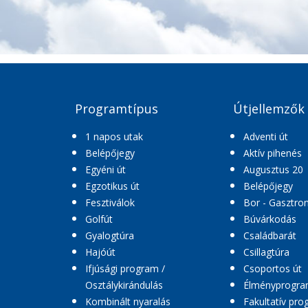
Programtípus
Útjellemzők
1 napos utak
Adventi út
Belépőjegy
Aktív pihenés
Egyéni út
Augusztus 20
Egzotikus út
Belépőjegy
Fesztiválok
Bor - Gasztro
Golfút
Búvárkodás
Gyalogtúra
Családbarát
Hajóút
Csillagtúra
Ifjúsági program /
Csoportos út
Osztálykirándulás
Élményprogr
Kombinált nyaralás
Fakultatív pr