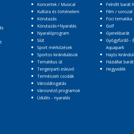
Koncertek / Musical
Felnőtt barát 
Kultúra és történelem
Film / sorozat
Körutazás
Foci tematika
Körutazás+Nyaralás
Golf
ás
Nyaralóprogram
Gyerekbarát
Síút
Gyógyfürdő - 
t
Sport mérkőzések
Aquapark
Sportos kirándulások
Hajós kirándul
Tematikus út
Háziállat barát
Tengerparti esküvő
Hegyvidék
Természeti csodák
Városlátogatás
Városnéző programok
Üdülés - nyaralás