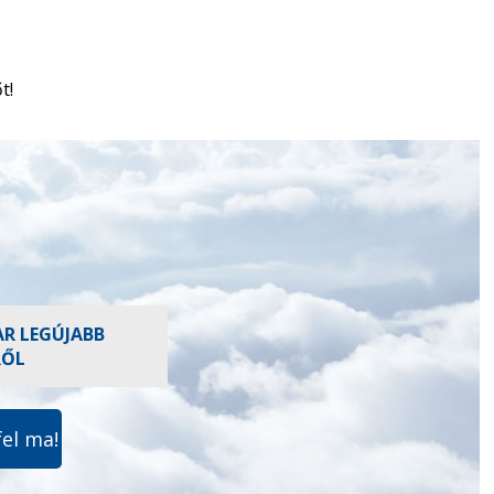
t!
AR LEGÚJABB
RŐL
fel ma!