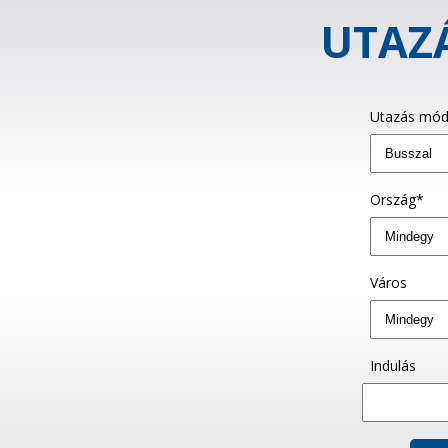
UTAZÁ
Utazás mód
Ország*
Város
Indulás