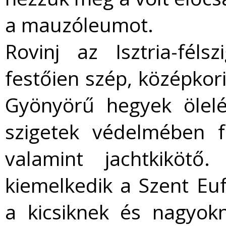
a mauzóleumot.
Rovinj az Isztria-féls
festőien szép, középkor
Gyönyörű hegyek ölelé
szigetek védelmében f
valamint jachtkikötő
kiemelkedik a Szent Eu
a kicsiknek és nagyok