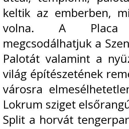
keltik az emberben, m
volna. A Placa s
megcsodálhatjuk a Szen
Palotát valamint a nyü
világ építészetének reme
városra elmesélhetetl
Lokrum sziget elsőrangú
Split a horvát tengerpa