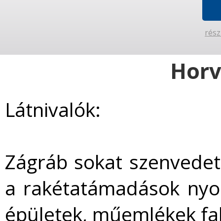
rész
Horv
Látnivalók:
Zágráb sokat szenvedet
a rakétatámadások nyo
épületek, műemlékek falai