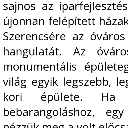
sajnos az iparfejleszté
újonnan felépített háza
Szerencsére az óváros
hangulatát. Az óváro
monumentális épületeg
világ egyik legszebb, 
kori épülete. Ha
bebarangoláshoz, egy
nézzük meg a volt előcs