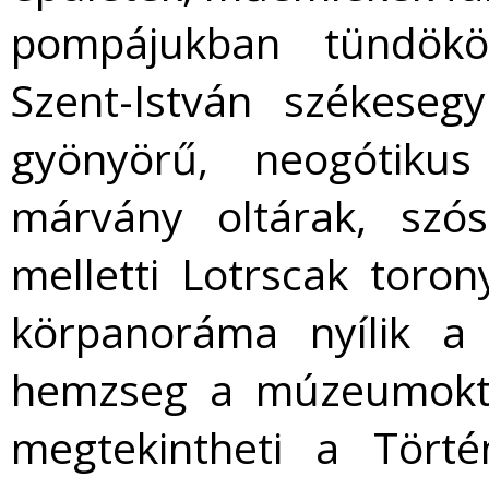
pompájukban tündökö
Szent-István székesegy
gyönyörű, neogótikus
márvány oltárak, szó
melletti Lotrscak toron
körpanoráma nyílik a
hemzseg a múzeumoktól
megtekintheti a Tört