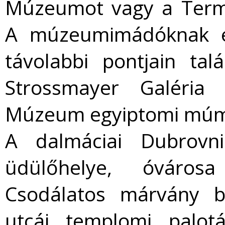
Múzeumot vagy a Term
A múzeumimádóknak ér
távolabbi pontjain tal
Strossmayer Galéria 
Múzeum egyiptomi múmiá
A dalmáciai Dubrovni
üdülőhelye, óváros
Csodálatos márvány b
utcái, templomi, palotá