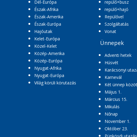
Dél-Európa
repülő+busz
Észak-Afrika
repülő+hajó
Észak-Amerika
Repülővel
Észak-Európa
Szolgáltatás
Hajóutak
Vonat
Kelet-Európa
Ünnepek
Közel-Kelet
Közép-Amerika
Adventi hetek
Közép-Európa
Húsvét
Nyugat-Afrika
Karácsonyi utaz
Nyugat-Európa
Karnevál
Világ körüli körutazás
Két ünnep közöt
Május 1.
Március 15.
Mikulás
Nőnap
November 1.
Október 23.
Pünkösdi utazás