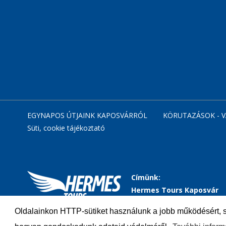
EGYNAPOS ÚTJAINK KAPOSVÁRRÓL
KÖRUTAZÁSOK - 
Süti, cookie tájékoztató
Címünk:
Hermes Tours Kaposvár
Kft.
Oldalainkon HTTP-sütiket használunk a jobb működésért, s
7400 Kaposvár
Engedélyszám
U-001152