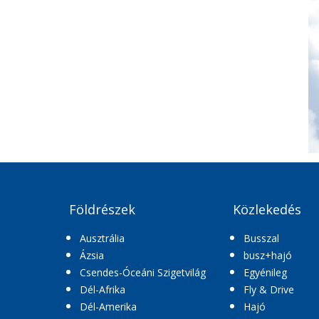
Földrészek
Közlekedés
Ausztrália
Busszal
Ázsia
busz+hajó
Csendes-Óceáni Szigetvilág
Egyénileg
Dél-Afrika
Fly & Drive
Dél-Amerika
Hajó