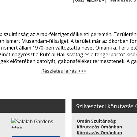
szultánság az Arab-félsziget délkeleti peremén. Területéh
en ismert Musandam-félsziget. A terület már az ókorban fon
smert állam 1970-ben változtatta nevét Omán-ra. Területén
ínét nagyrészt a Rub' al Hali sivatag és a tengerpartot kísé
égek előterében datolyát, gabonaféléket termesztenek. A ga
Részletes leírás >>>
Szilveszteri körutazá
Omán Szultánság
Körutazás Ománban
Körutazás Ománban