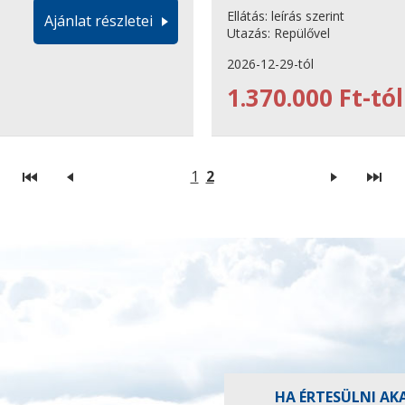
Ellátás:
leírás szerint
Ajánlat részletei
Utazás:
Repülővel
2026-12-29-tól
1.370.000 Ft-tól
1
2
HA ÉRTESÜLNI AK