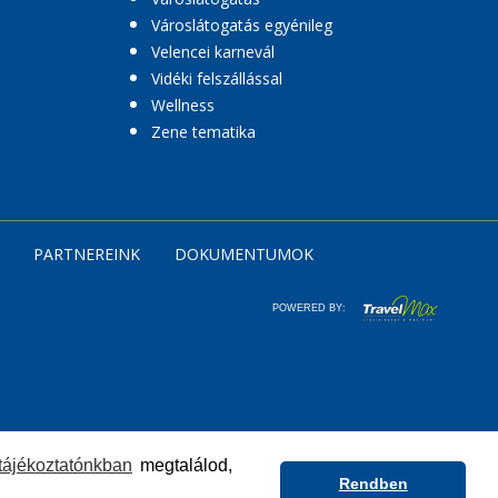
Városlátogatás egyénileg
Velencei karnevál
Vidéki felszállással
Wellness
Zene tematika
PARTNEREINK
DOKUMENTUMOK
POWERED BY:
tájékoztatónkban
megtalálod,
Rendben