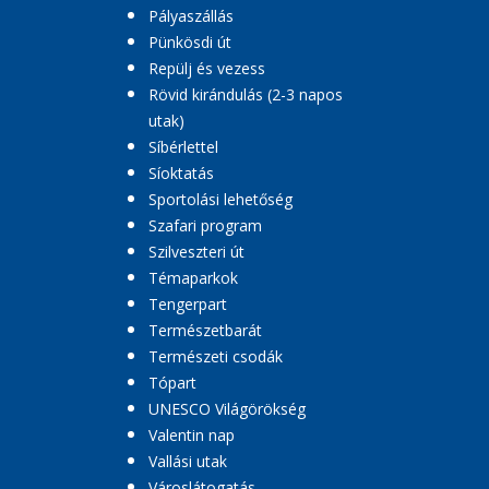
Pályaszállás
Pünkösdi út
Repülj és vezess
Rövid kirándulás (2-3 napos
utak)
Síbérlettel
Síoktatás
Sportolási lehetőség
Szafari program
Szilveszteri út
Témaparkok
Tengerpart
Természetbarát
Természeti csodák
Tópart
UNESCO Világörökség
Valentin nap
Vallási utak
Városlátogatás