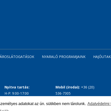
VÁROSLÁTOGATÁSOK
NYARALÓ PROGRAMJAINK
HAJÓUTAK
Nyitva tartás:
Mobil (irodai):
+36 (20)
H-P: 9:00-17:00
536-7305
Mobil:
+36(30) 504-3939
zemélyes adatokat az ún. sütikben nem tárolunk.
Adatvédelmi 
E-mail: