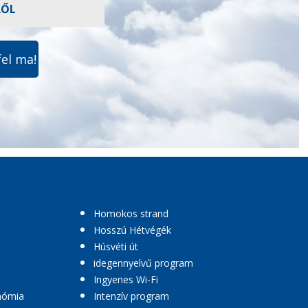
RŐL
fel ma!
Homokos strand
Hosszú Hétvégék
Húsvéti út
idegennyelvű program
Ingyenes Wi-Fi
nómia
Intenzív program