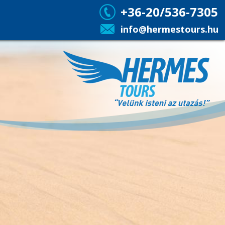
+36-20/536-7305
info@hermestours.hu