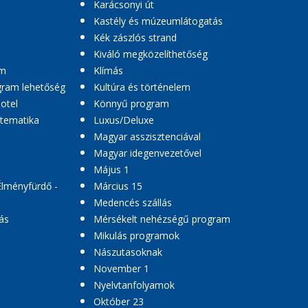
Karácsonyi út
Kastély és múzeumlátogatás
Kék zászlós strand
Kiváló megközelíthetőség
am
Klímás
ogram lehetőség
Kultúra és történelem
hotel
Könnyű program
 tematika
Luxus/Deluxe
Magyar asszisztenciával
Magyar idegenvezetővel
Május 1
Élményfürdő -
Március 15
Medencés szállás
ás
Mérsékelt nehézségű program
Mikulás programok
Nászutasoknak
November 1
Nyelvtanfolyamok
Október 23