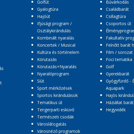
Golfút
Búvárkodás
Gyalogtúra
Családbarát
Hajóút
Csillagtúra
Ifjúsági program /
Csoportos út
Osztálykirándulás
Élményprogr
Kombinált nyaralás
Fakultatív pr
Koncertek / Musical
Felnőtt barát 
Kultúra és történelem
Film / sorozat
Körutazás
Foci tematika
Körutazás+Nyaralás
Golf
ás
Nyaralóprogram
Gyerekbarát
Síút
Gyógyfürdő - 
t
Sport mérkőzések
Aquapark
Sportos kirándulások
Hajós kirándul
Tematikus út
Háziállat barát
Tengerparti esküvő
Hegyvidék
Természeti csodák
Városlátogatás
Városnéző programok