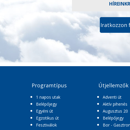
HÍREINK
Iratkozzon 
Programtípus
Útjellemzők
1 napos utak
Adventi út
Belépőjegy
Aktív pihenés
Egyéni út
Augusztus 20
Egzotikus út
Belépőjegy
Fesztiválok
Bor - Gasztro