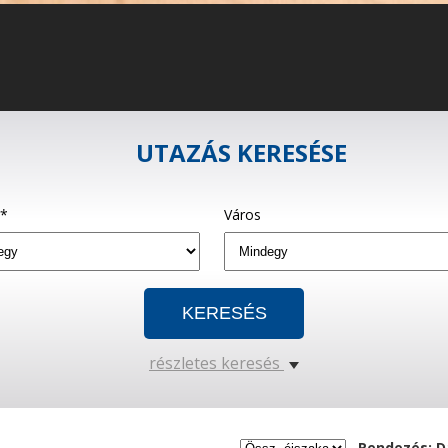
UTAZÁS KERESÉSE
g*
Város
részletes keresés
Rendezés: D