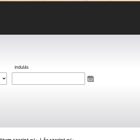
Indulás
átum szerint
/
| Ár szerint
/