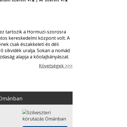
ez tartozik a Hormuzi-szorosra
tos kereskedelmi központ volt. A
ek csak északkeleti és déli
rő síkvidék uralja. Sokan a nomád
zdaság alapja a kőolajbányászat.
Követségek >>>
s Ománban