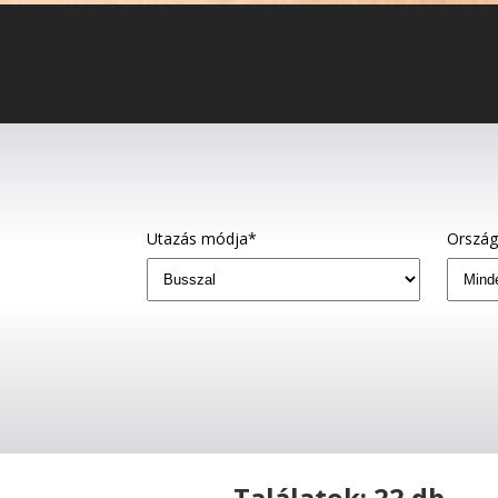
Utazás módja*
Orszá
Találatok: 22 db