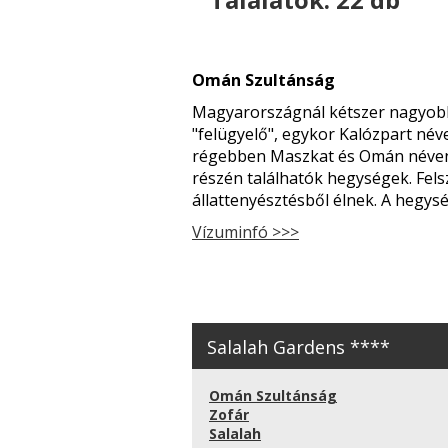
Omán Szultánság
Magyarországnál kétszer nagyobb 
"felügyelő", egykor Kalózpart név
régebben Maszkat és Omán néven i
részén találhatók hegységek. Felsz
állattenyésztésből élnek. A hegys
Vízuminfó >>>
Salalah Gardens ****
Omán Szultánság
Zofár
Salalah