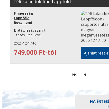
Téli kalandok finn Lappföld...
Finnország
Lappföld
Rovaniemi
Ellátás:
leírás szerint
Utazás:
Repülővel
2026-12-17-tól
749.000 Ft-tól
Ajánlat részle
HA ÉRTES