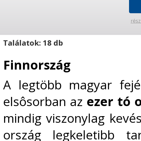
rész
Találatok: 18 db
Finnország
A legtöbb magyar fej
elsôsorban az
ezer tó 
mindig viszonylag kevés
ország legkeletibb t