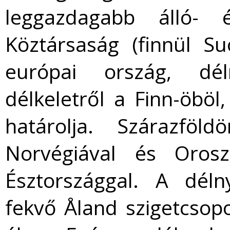
leggazdagabb álló- 
Köztársaság (finnül Su
európai ország, déln
délkeletről a Finn-öböl
határolja. Szárazföl
Norvégiával és Orosz
Észtországgal. A déln
fekvő Åland szigetcsop