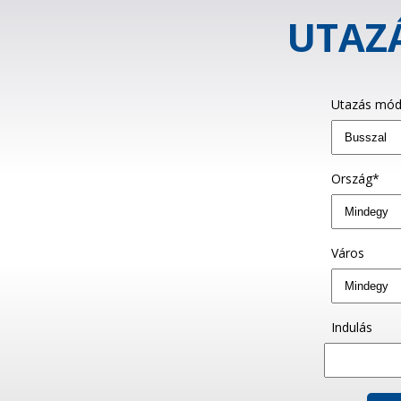
UTAZÁ
Utazás mód
Ország*
Város
Indulás