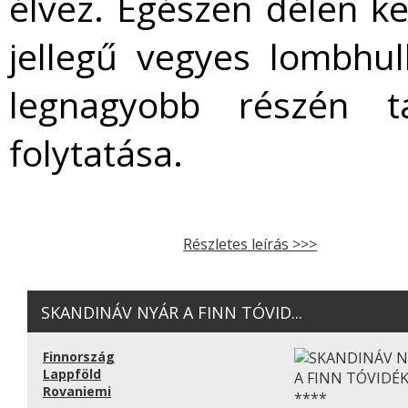
élvez. Egészen délen k
jellegű vegyes lombhul
legnagyobb részén t
folytatása.
Részletes leírás >>>
SKANDINÁV NYÁR A FINN TÓVID...
Finnország
Lappföld
Rovaniemi