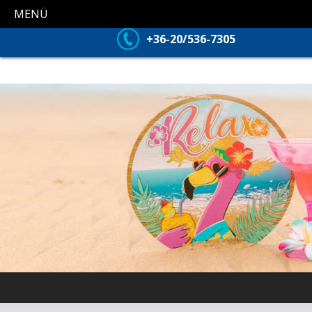
MENÜ
+36-20/536-7305