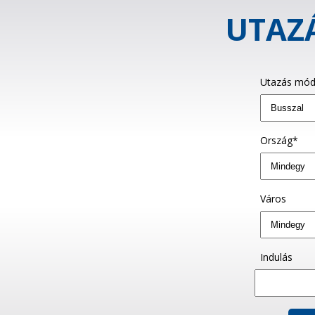
UTAZÁ
Utazás mód
Ország*
Város
Indulás