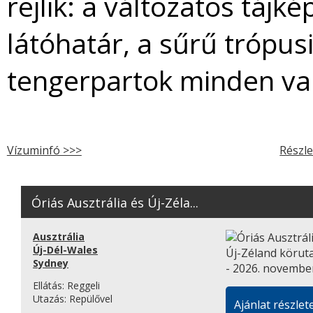
rejlik: a változatos tájk
látóhatár, a sűrű trópus
tengerpartok minden vari
Vízuminfó >>>
Részle
Óriás Ausztrália és Új-Zéla...
Ausztrália
Új-Dél-Wales
Sydney
Ellátás:
Reggeli
Utazás:
Repülővel
Ajánlat részlete