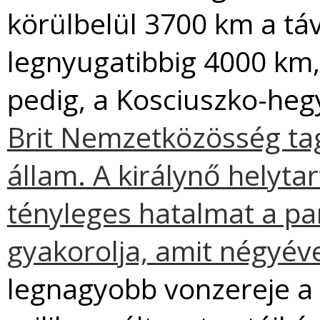
körülbelül 3700 km a táv
legnyugatibbig 4000 km
pedig, a Kosciuszko-heg
Brit Nemzetközösség ta
állam. A királynő helyta
tényleges hatalmat a p
gyakorolja, amit négyév
legnagyobb vonzereje a