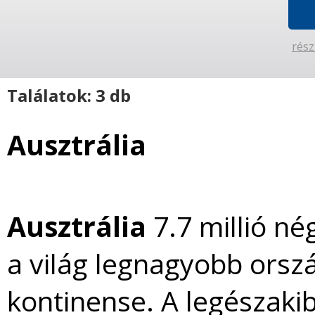
rész
Találatok: 3 db
Ausztrália
Ausztrália
7.7 millió né
a világ legnagyobb orsz
kontinense. A legészakib