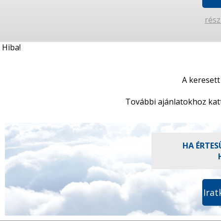
rész
Hiba!
A keresett
További ajánlatokhoz kat
HA ÉRTES
Irat