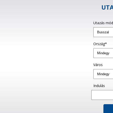
UTA
Utazás mód
Ország*
Város
Indulás