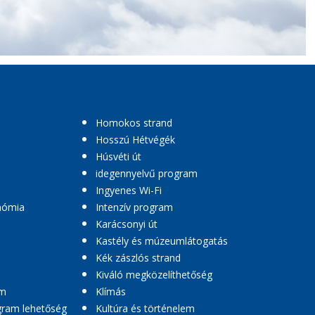
Homokos strand
Hosszú Hétvégék
Húsvéti út
idegennyelvű program
Ingyenes Wi-Fi
nómia
Intenzív program
Karácsonyi út
Kastély és múzeumlátogatás
Kék zászlós strand
Kiváló megközelíthetőség
am
Klímás
ogram lehetőség
Kultúra és történelem