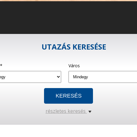
UTAZÁS KERESÉSE
g*
Város
részletes keresés