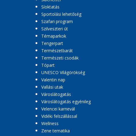
Síoktatás
Sportolási lehetőség
Szafari program
Szilveszteri út
Témaparkok
Tengerpart
Természetbarát
Természeti csodák
Tópart
UNESCO Világörökség
Valentin nap
Vallási utak
Városlátogatás
Városlátogatás egyénileg
Velencei karnevál
Vidéki felszállással
Wellness
Zene tematika