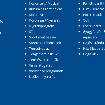
Koncertek / Musical
Felnőtt barát 
Kultúra és történelem
Film / sorozat
Körutazás
Foci tematika
Körutazás+Nyaralás
Golf
ás
Nyaralóprogram
Gyerekbarát
Síút
Gyógyfürdő - 
t
Sport mérkőzések
Aquapark
Sportos kirándulások
Hajós kirándul
Tematikus út
Háziállat barát
Tengerparti esküvő
Hegyvidék
Természeti csodák
Városlátogatás
Városnéző programok
Üdülés - nyaralás