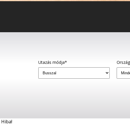
Utazás módja*
Orszá
Hiba!