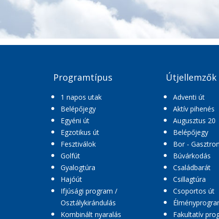
Programtípus
Útjellemzők
1 napos utak
Adventi út
Belépőjegy
Aktív pihenés
Egyéni út
Augusztus 20
Egzotikus út
Belépőjegy
Fesztiválok
Bor - Gasztro
Golfút
Búvárkodás
Gyalogtúra
Családbarát
Hajóút
Csillagtúra
Ifjúsági program /
Csoportos út
Osztálykirándulás
Élményprogr
Kombinált nyaralás
Fakultatív pr