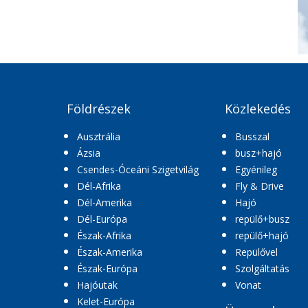
Földrészek
Közlekedés
Ausztrália
Busszal
Ázsia
busz+hajó
Csendes-Óceáni Szigetvilág
Egyénileg
Dél-Afrika
Fly & Drive
Dél-Amerika
Hajó
Dél-Európa
repülő+busz
Észak-Afrika
repülő+hajó
Észak-Amerika
Repülővel
Észak-Európa
Szolgáltatás
Hajóutak
Vonat
Kelet-Európa