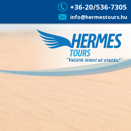
+36-20/536-7305
info@hermestours.hu