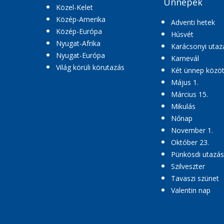
Ünnepek
Közel-Kelet
Közép-Amerika
Adventi hetek
Közép-Európa
Húsvét
Nyugat-Afrika
Karácsonyi utaz
Nyugat-Európa
Karnevál
Világ körüli körutazás
Két ünnep közöt
Május 1.
Március 15.
Mikulás
Nőnap
November 1.
Október 23.
Pünkösdi utazás
Szilveszter
Tavaszi szünet
Valentin nap