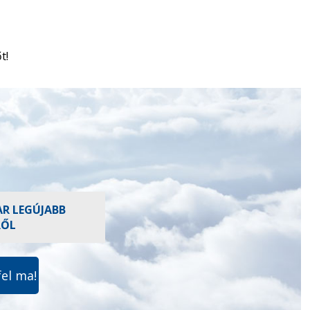
t!
AR LEGÚJABB
RŐL
fel ma!