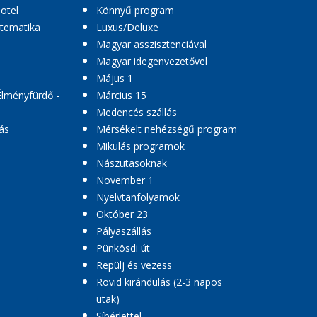
hotel
Könnyű program
 tematika
Luxus/Deluxe
Magyar asszisztenciával
Magyar idegenvezetővel
Május 1
Élményfürdő -
Március 15
Medencés szállás
ás
Mérsékelt nehézségű program
Mikulás programok
Nászutasoknak
November 1
Nyelvtanfolyamok
Október 23
Pályaszállás
Pünkösdi út
Repülj és vezess
Rövid kirándulás (2-3 napos
utak)
Síbérlettel