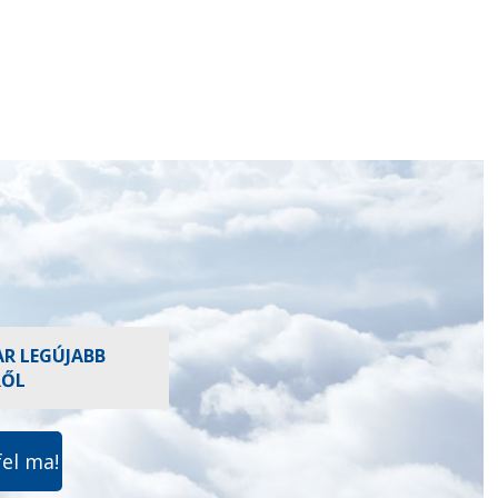
AR LEGÚJABB
RŐL
fel ma!