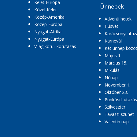
Kelet-Európa
Ünnepek
Közel-Kelet
Közép-Amerika
Adventi hetek
Közép-Európa
Húsvét
Nyugat-Afrika
Karácsonyi utaz
Nyugat-Európa
Karnevál
Világ körüli körutazás
Két ünnep közöt
Május 1.
Március 15.
Mikulás
Nőnap
November 1.
Október 23.
Pünkösdi utazás
Szilveszter
Tavaszi szünet
Valentin nap