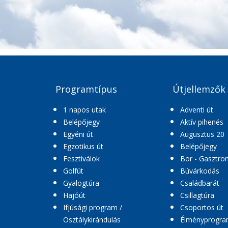
Programtípus
Útjellemzők
1 napos utak
Adventi út
Belépőjegy
Aktív pihenés
Egyéni út
Augusztus 20
Egzotikus út
Belépőjegy
Fesztiválok
Bor - Gasztro
Golfút
Búvárkodás
Gyalogtúra
Családbarát
Hajóút
Csillagtúra
Ifjúsági program /
Csoportos út
Osztálykirándulás
Élményprogr