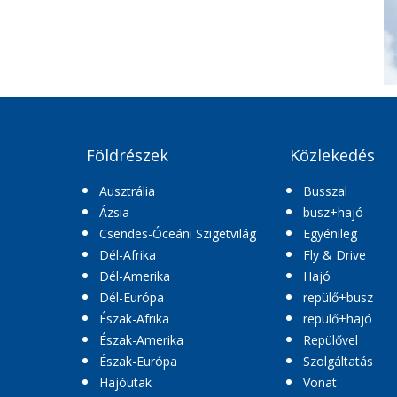
Földrészek
Közlekedés
Ausztrália
Busszal
Ázsia
busz+hajó
Csendes-Óceáni Szigetvilág
Egyénileg
Dél-Afrika
Fly & Drive
Dél-Amerika
Hajó
Dél-Európa
repülő+busz
Észak-Afrika
repülő+hajó
Észak-Amerika
Repülővel
Észak-Európa
Szolgáltatás
Hajóutak
Vonat