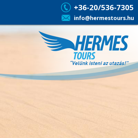
+36-20/536-7305
info@hermestours.hu