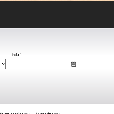
Indulás
átum szerint
/
| Ár szerint
/