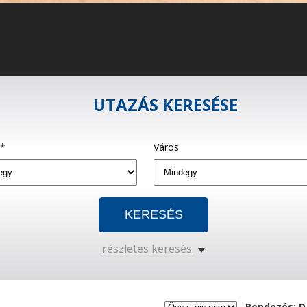
UTAZÁS KERESÉSE
g*
Város
részletes keresés
Rendezés: D