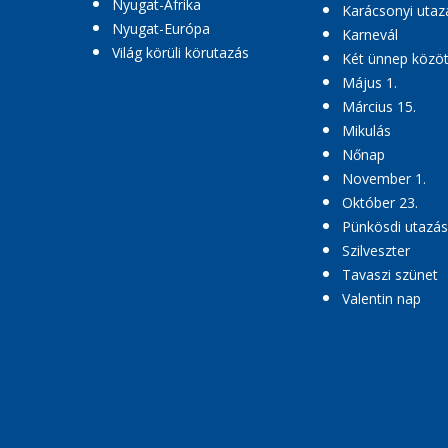
Nyugat-Afrika
Karácsonyi utaz
Nyugat-Európa
Karnevál
Világ körüli körutazás
Két ünnep közöt
Május 1.
Március 15.
Mikulás
Nőnap
November 1.
Október 23.
Pünkösdi utazás
Szilveszter
Tavaszi szünet
Valentin nap