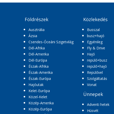
Földrészek
Közlekedés
Ausztrália
Busszal
Ázsia
busz+hajó
Csendes-Óceáni Szigetvilág
Egyénileg
Dél-Afrika
Fly & Drive
Dél-Amerika
Hajó
Dél-Európa
repülő+busz
Észak-Afrika
repülő+hajó
Észak-Amerika
Repülővel
Észak-Európa
Szolgáltatás
Hajóutak
Vonat
Kelet-Európa
Ünnepek
Közel-Kelet
Közép-Amerika
Adventi hetek
Közép-Európa
Húsvét