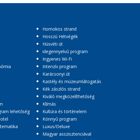
Homokos strand
Hosszú Hétvégék
Húsvéti út
idegennyelvű program
Ingyenes Wi-Fi
nómia
Intenzív program
Karácsonyi út
Kastély és múzeumlátogatás
Kék zászlós strand
Kiváló megközelíthetőség
am
Klímás
ogram lehetőség
Kultúra és történelem
hotel
Könnyű program
 tematika
Luxus/Deluxe
Magyar asszisztenciával