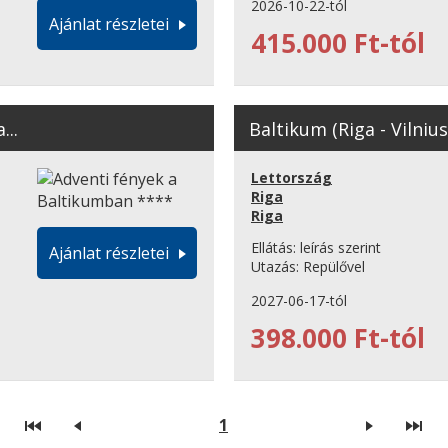
2026-10-22-tól
Ajánlat részletei
415.000 Ft-tól
...
Baltikum (Riga - Vilnius
Lettország
Riga
Riga
Ellátás:
leírás szerint
Ajánlat részletei
Utazás:
Repülővel
2027-06-17-tól
398.000 Ft-tól
1