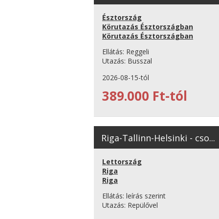
Észtország
Körutazás Észtországban
Körutazás Észtországban
Ellátás:
Reggeli
Utazás:
Busszal
2026-08-15-tól
389.000 Ft-tól
Riga-Tallinn-Helsinki - cso...
Lettország
Riga
Riga
Ellátás:
leírás szerint
Utazás:
Repülővel