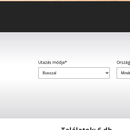
Utazás módja*
Orszá
Találatok: 6 db