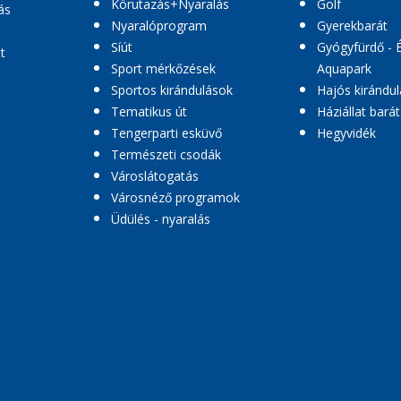
Körutazás+Nyaralás
Golf
ás
Nyaralóprogram
Gyerekbarát
Síút
Gyógyfürdő - 
t
Sport mérkőzések
Aquapark
Sportos kirándulások
Hajós kirándul
Tematikus út
Háziállat barát
Tengerparti esküvő
Hegyvidék
Természeti csodák
Városlátogatás
Városnéző programok
Üdülés - nyaralás