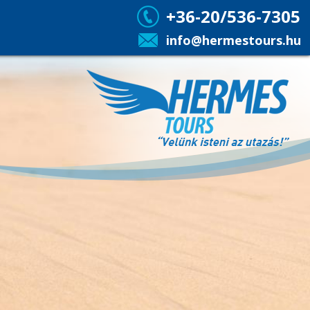
+36-20/536-7305
info@hermestours.hu