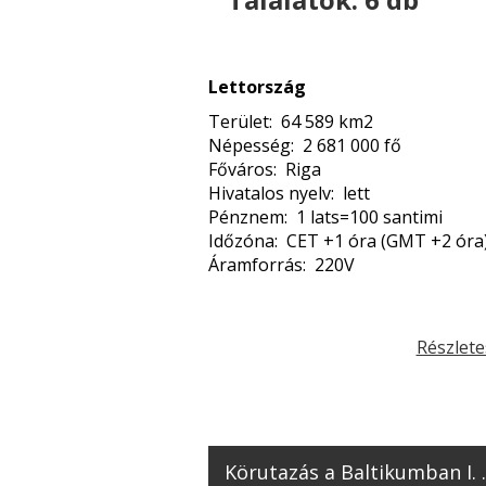
Lettország
Terület: 64 589 km2
Népesség: 2 681 000 fő
Főváros: Riga
Hivatalos nyelv: lett
Pénznem: 1 lats=100 santimi
Időzóna: CET +1 óra (GMT +2 óra
Áramforrás: 220V
Részlete
Körutazás a Baltikumban I. ..