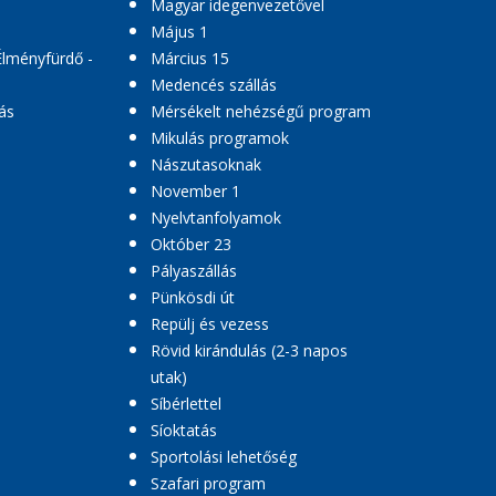
Magyar idegenvezetővel
Május 1
Élményfürdő -
Március 15
Medencés szállás
ás
Mérsékelt nehézségű program
Mikulás programok
Nászutasoknak
November 1
Nyelvtanfolyamok
Október 23
Pályaszállás
Pünkösdi út
Repülj és vezess
Rövid kirándulás (2-3 napos
utak)
Síbérlettel
Síoktatás
Sportolási lehetőség
Szafari program