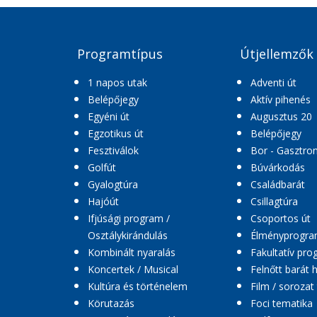
Programtípus
Útjellemzők
1 napos utak
Adventi út
Belépőjegy
Aktív pihenés
Egyéni út
Augusztus 20
Egzotikus út
Belépőjegy
Fesztiválok
Bor - Gasztro
Golfút
Búvárkodás
Gyalogtúra
Családbarát
Hajóút
Csillagtúra
Ifjúsági program /
Csoportos út
Osztálykirándulás
Élményprogr
Kombinált nyaralás
Fakultatív pr
Koncertek / Musical
Felnőtt barát 
Kultúra és történelem
Film / sorozat
Körutazás
Foci tematika