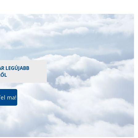
AR LEGÚJABB
RŐL
fel ma!