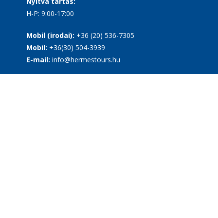
Nyitva tartás:
H-P: 9:00-17:00
Mobil (irodai):
+36 (20) 536-7305
Mobil:
+36(30) 504-3939
E-mail:
info@hermestours.hu