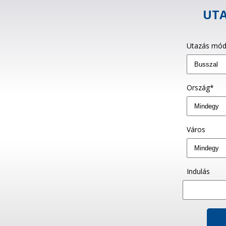
UTA
Utazás mód
Ország*
Város
Indulás