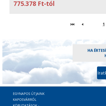
775.378 Ft-tól
1
HA ÉRTES
Irat
EGYNAPOS ÚTJAINK
KAPOSVÁRRÓL
KÖRUTAZÁSOK -