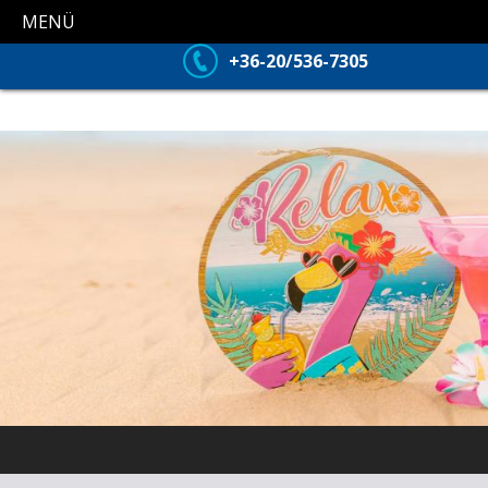
MENÜ
+36-20/536-7305