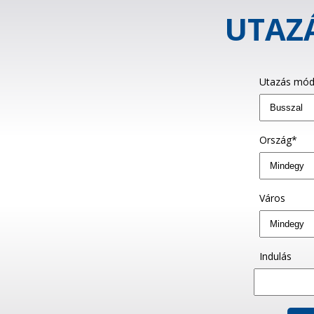
UTAZÁ
Utazás mód
Ország*
Város
Indulás