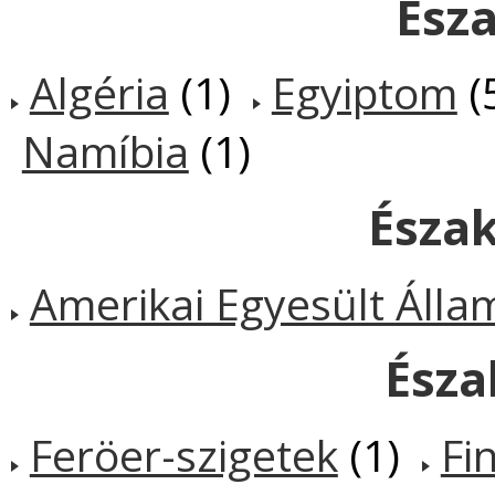
Észa
Algéria
(1)
Egyiptom
(
Namíbia
(1)
Észa
Amerikai Egyesült Álla
Észa
Feröer-szigetek
(1)
Fi