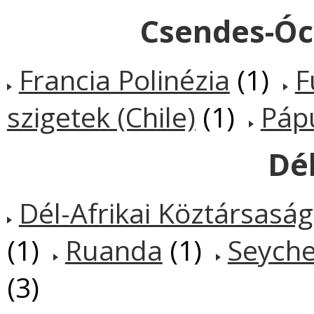
Csendes-Óce
Francia Polinézia
(1)
F
szigetek (Chile)
(1)
Páp
Dél
Dél-Afrikai Köztársaság
(1)
Ruanda
(1)
Seyche
(3)