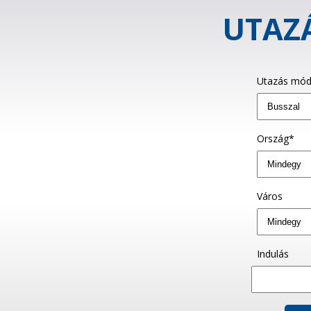
UTAZÁ
Utazás mód
Ország*
Város
Indulás