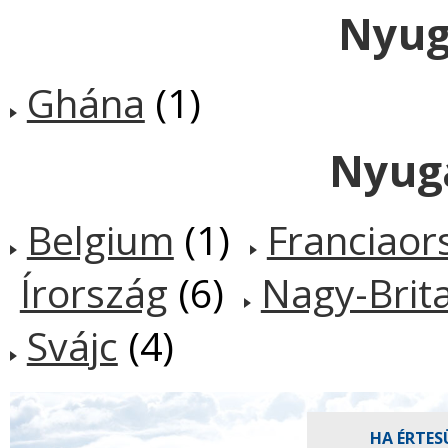
Nyug
Ghána
(1)
Nyug
Belgium
(1)
Franciaor
Írország
(6)
Nagy-Brit
Svájc
(4)
HA ÉRTES