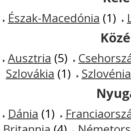
Észak-Macedónia
(1)
Közé
Ausztria
(5)
Csehorsz
Szlovákia
(1)
Szlovénia
Nyug
Dánia
(1)
Franciaorsz
Britannia
(4)
Németors