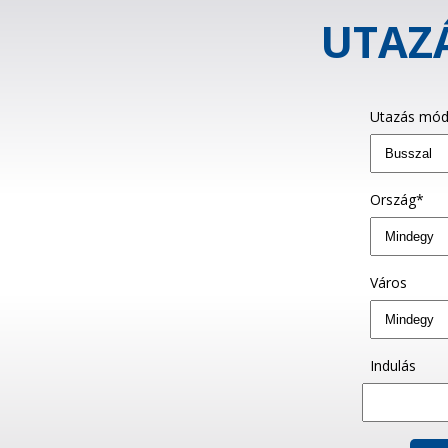
UTAZÁ
Utazás mód
Ország*
Város
Indulás