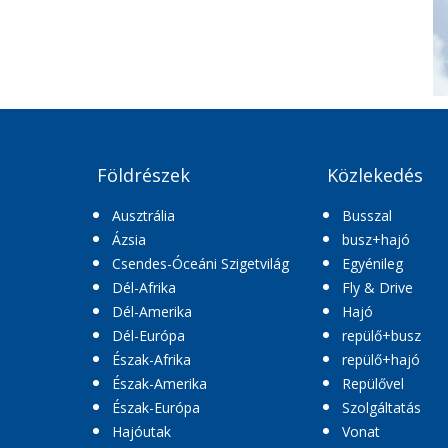
Földrészek
Közlekedés
Ausztrália
Busszal
Ázsia
busz+hajó
Csendes-Óceáni Szigetvilág
Egyénileg
Dél-Afrika
Fly & Drive
Dél-Amerika
Hajó
Dél-Európa
repülő+busz
Észak-Afrika
repülő+hajó
Észak-Amerika
Repülővel
Észak-Európa
Szolgáltatás
Hajóutak
Vonat