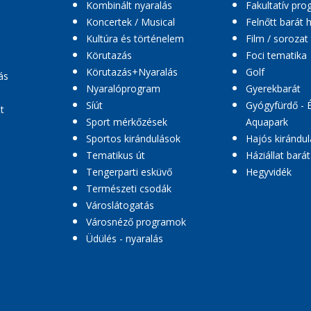
Kombinált nyaralás
Fakultatív pr
Koncertek / Musical
Felnőtt barát 
Kultúra és történelem
Film / sorozat
Körutazás
Foci tematika
Körutazás+Nyaralás
Golf
ás
Nyaralóprogram
Gyerekbarát
Síút
Gyógyfürdő - 
t
Sport mérkőzések
Aquapark
Sportos kirándulások
Hajós kirándul
Tematikus út
Háziállat barát
Tengerparti esküvő
Hegyvidék
Természeti csodák
Városlátogatás
Városnéző programok
Üdülés - nyaralás