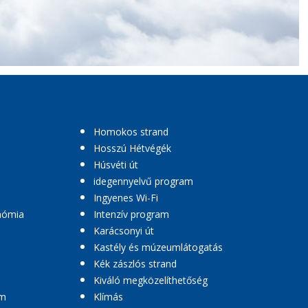
Homokos strand
Hosszú Hétvégék
Húsvéti út
idegennyelvű program
Ingyenes Wi-Fi
nómia
Intenzív program
Karácsonyi út
Kastély és múzeumlátogatás
Kék zászlós strand
Kiváló megközelíthetőség
am
Klímás