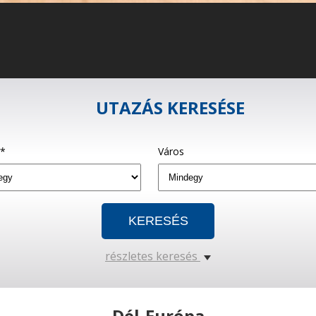
UTAZÁS KERESÉSE
g*
Város
részletes keresés
Dél-Európa