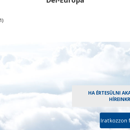
1)
HA ÉRTESÜLNI AK
HÍREINK
Iratkozzon 