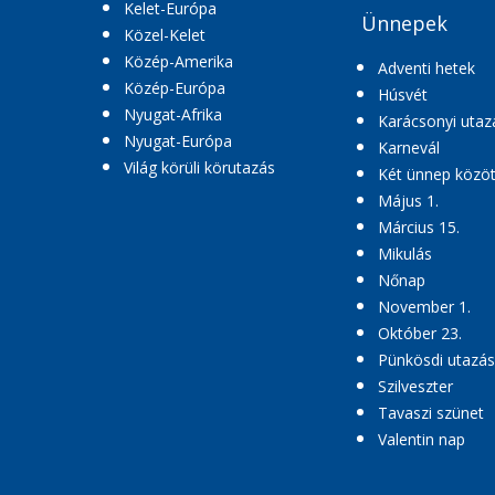
Kelet-Európa
Ünnepek
Közel-Kelet
Közép-Amerika
Adventi hetek
Közép-Európa
Húsvét
Nyugat-Afrika
Karácsonyi utaz
Nyugat-Európa
Karnevál
Világ körüli körutazás
Két ünnep közöt
Május 1.
Március 15.
Mikulás
Nőnap
November 1.
Október 23.
Pünkösdi utazás
Szilveszter
Tavaszi szünet
Valentin nap