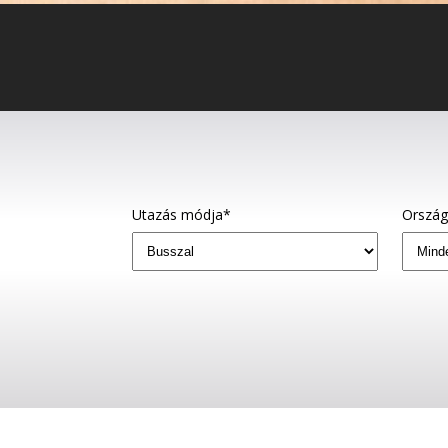
Utazás módja*
Orszá