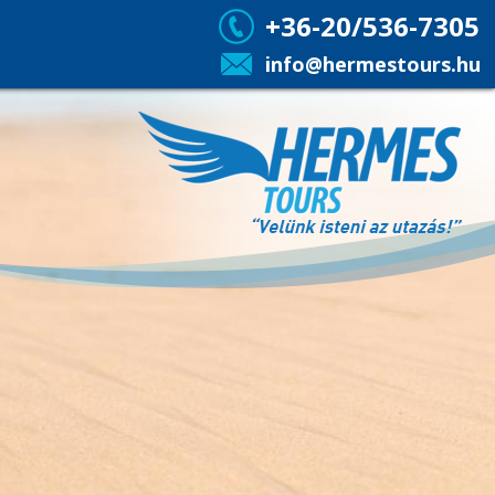
+36-20/536-7305
info@hermestours.hu