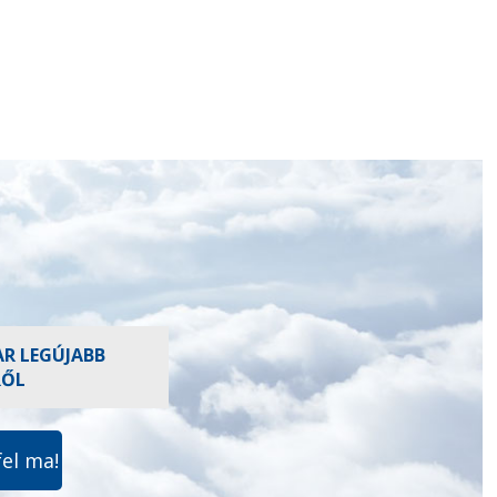
AR LEGÚJABB
RŐL
fel ma!