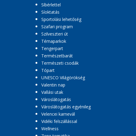
Síbérlettel
Síoktatás
Sportolási lehetőség
Szafari program
Szilveszteri út
Témaparkok
Tengerpart
Természetbarát
Természeti csodák
Tópart
UNESCO Világörökség
Valentin nap
Vallási utak
Városlátogatás
Városlátogatás egyénileg
Velencei karnevál
Vidéki felszállással
Wellness
Zene tematika