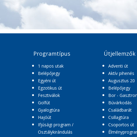
Programtípus
Útjellemzők
1 napos utak
Adventi út
Belépőjegy
Aktív pihenés
Egyéni út
Augusztus 20
Egzotikus út
Belépőjegy
Fesztiválok
Bor - Gasztro
Golfút
Búvárkodás
Gyalogtúra
Családbarát
Hajóút
Csillagtúra
Ifjúsági program /
Csoportos út
Osztálykirándulás
Élményprogr