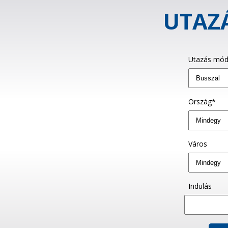
UTAZÁ
Utazás mód
Ország*
Város
Indulás