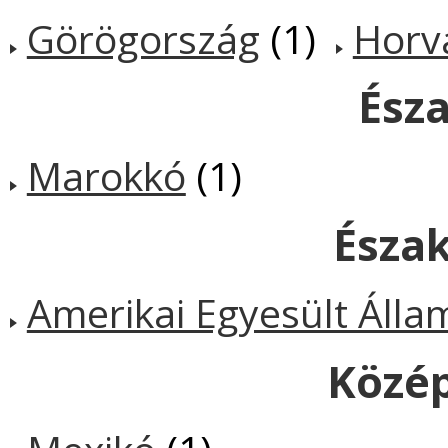
Görögország
(1)
Horv
Észa
Marokkó
(1)
Észa
Amerikai Egyesült Álla
Közé