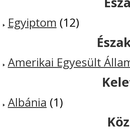
Észa
Egyiptom
(12)
Észa
Amerikai Egyesült Álla
Kele
Albánia
(1)
Köz