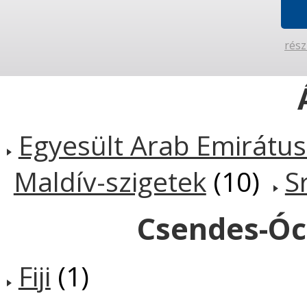
rész
Egyesült Arab Emirátu
Maldív-szigetek
(10)
S
Csendes-Óce
Fiji
(1)