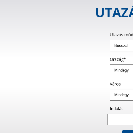
UTAZÁ
Utazás mód
Ország*
Város
Indulás