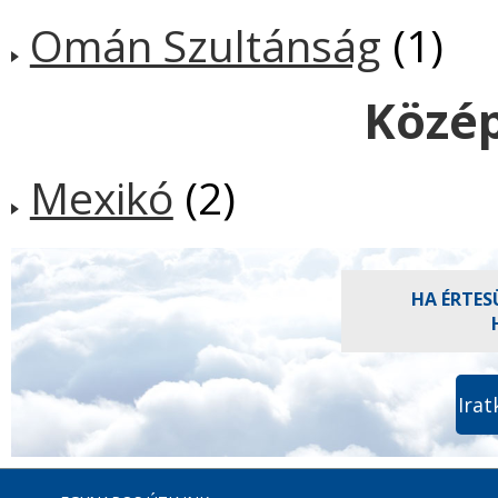
Omán Szultánság
(1)
Közé
Mexikó
(2)
HA ÉRTES
Irat