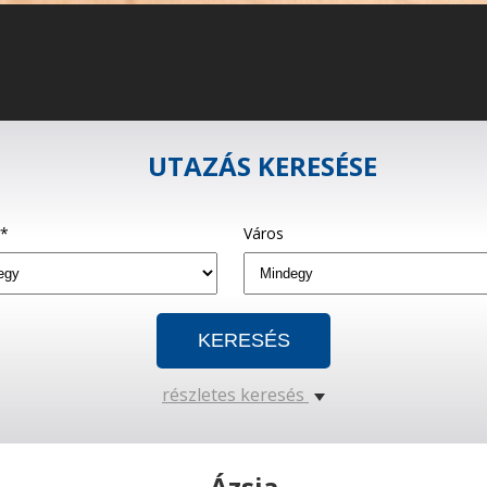
UTAZÁS KERESÉSE
g*
Város
részletes keresés
Ázsia