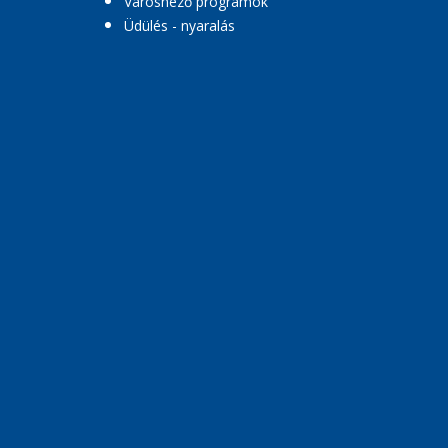
Városnéző programok
Üdülés - nyaralás