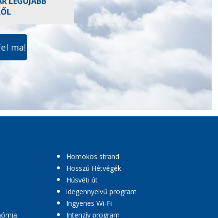
AR LEGÚJABB
RŐL
fel ma!
Homokos strand
Hosszú Hétvégék
Húsvéti út
idegennyelvű program
Ingyenes Wi-Fi
nómia
Intenzív program