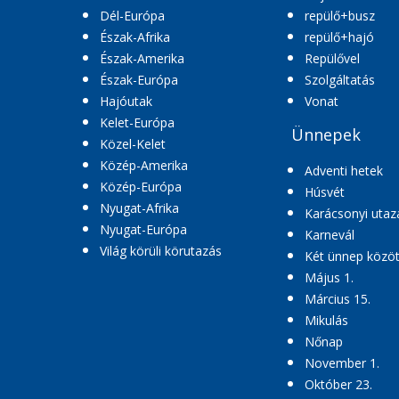
Dél-Európa
repülő+busz
Észak-Afrika
repülő+hajó
Észak-Amerika
Repülővel
Észak-Európa
Szolgáltatás
Hajóutak
Vonat
Kelet-Európa
Ünnepek
Közel-Kelet
Közép-Amerika
Adventi hetek
Közép-Európa
Húsvét
Nyugat-Afrika
Karácsonyi utaz
Nyugat-Európa
Karnevál
Világ körüli körutazás
Két ünnep közöt
Május 1.
Március 15.
Mikulás
Nőnap
November 1.
Október 23.