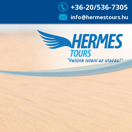
+36-20/536-7305
info@hermestours.hu