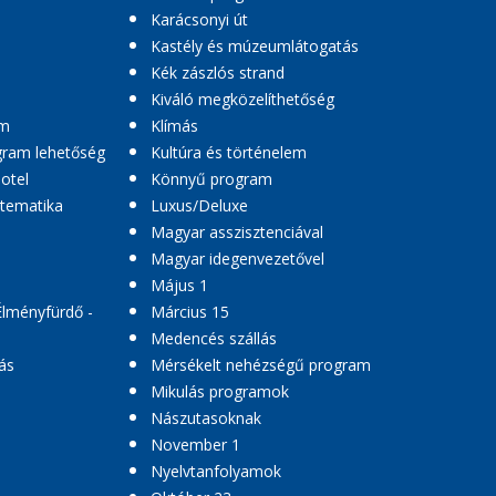
Karácsonyi út
Kastély és múzeumlátogatás
Kék zászlós strand
Kiváló megközelíthetőség
am
Klímás
ogram lehetőség
Kultúra és történelem
hotel
Könnyű program
 tematika
Luxus/Deluxe
Magyar asszisztenciával
Magyar idegenvezetővel
Május 1
Élményfürdő -
Március 15
Medencés szállás
ás
Mérsékelt nehézségű program
Mikulás programok
Nászutasoknak
November 1
Nyelvtanfolyamok