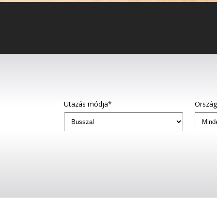
Utazás módja*
Orszá