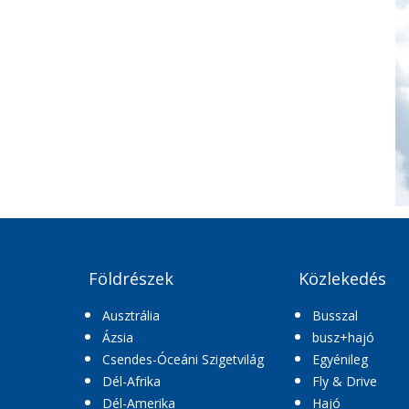
Földrészek
Közlekedés
Ausztrália
Busszal
Ázsia
busz+hajó
Csendes-Óceáni Szigetvilág
Egyénileg
Dél-Afrika
Fly & Drive
Dél-Amerika
Hajó