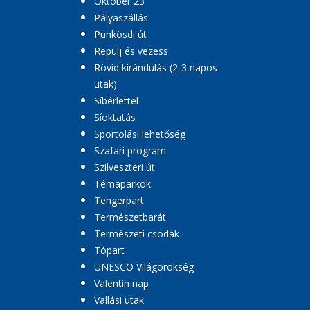
Október 23
Pályaszállás
Pünkösdi út
Repülj és vezess
Rövid kirándulás (2-3 napos
utak)
Síbérlettel
Síoktatás
Sportolási lehetőség
Szafari program
Szilveszteri út
Témaparkok
Tengerpart
Természetbarát
Természeti csodák
Tópart
UNESCO Világörökség
Valentin nap
Vallási utak