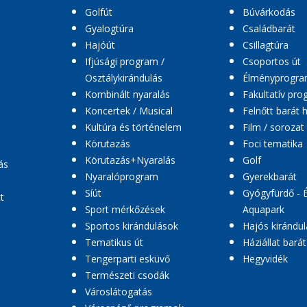
Golfút
Búvárkodás
Gyalogtúra
Családbarát
Hajóút
Csillagtúra
Ifjúsági program /
Csoportos út
Osztálykirándulás
Élményprogr
Kombinált nyaralás
Fakultatív pr
Koncertek / Musical
Felnőtt barát 
Kultúra és történelem
Film / sorozat
Körutazás
Foci tematika
Körutazás+Nyaralás
Golf
ás
Nyaralóprogram
Gyerekbarát
Síút
Gyógyfürdő - 
t
Sport mérkőzések
Aquapark
Sportos kirándulások
Hajós kirándul
Tematikus út
Háziállat barát
Tengerparti esküvő
Hegyvidék
Természeti csodák
Városlátogatás