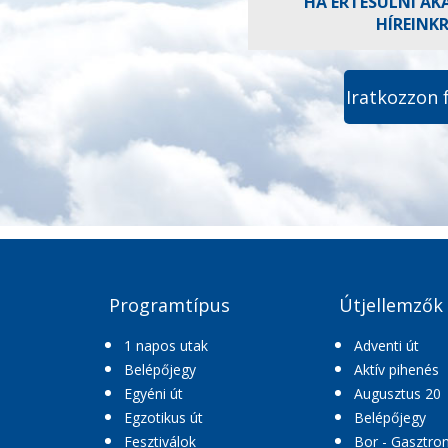
HA ÉRTESÜLNI AK
HÍREINK
Iratkozzon 
Programtípus
Útjellemzők
1 napos utak
Adventi út
Belépőjegy
Aktív pihenés
Egyéni út
Augusztus 20
Egzotikus út
Belépőjegy
Fesztiválok
Bor - Gasztro