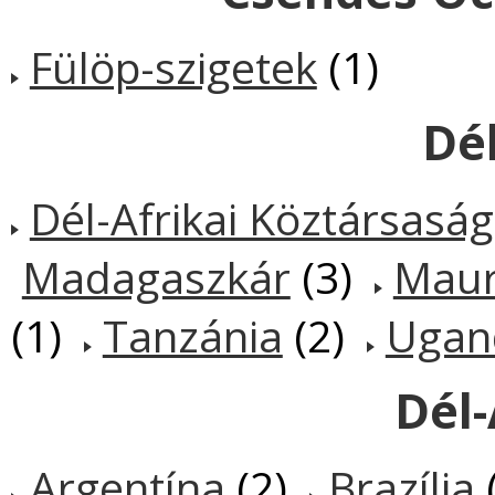
Fülöp-szigetek
(1)
Dél
Dél-Afrikai Köztársaság
Madagaszkár
(3)
Maur
(1)
Tanzánia
(2)
Ugan
Dél
Argentína
(2)
Brazília