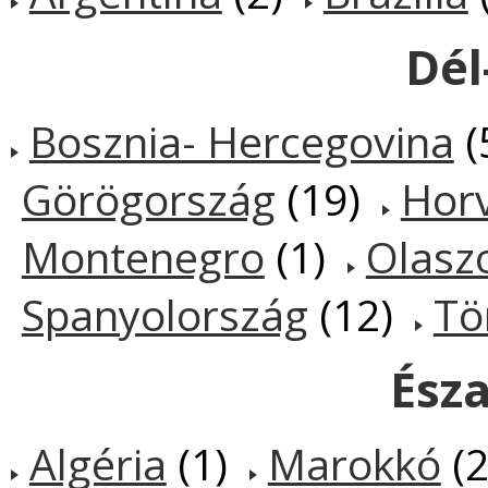
Dél
Bosznia- Hercegovina
(
Görögország
(19)
Hor
Montenegro
(1)
Olasz
Spanyolország
(12)
Tö
Észa
Algéria
(1)
Marokkó
(