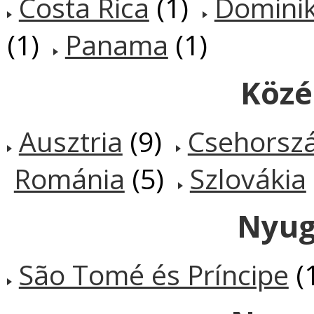
Costa Rica
(1)
Dominik
(1)
Panama
(1)
Közé
Ausztria
(9)
Csehorsz
Románia
(5)
Szlovákia
Nyug
São Tomé és Príncipe
(