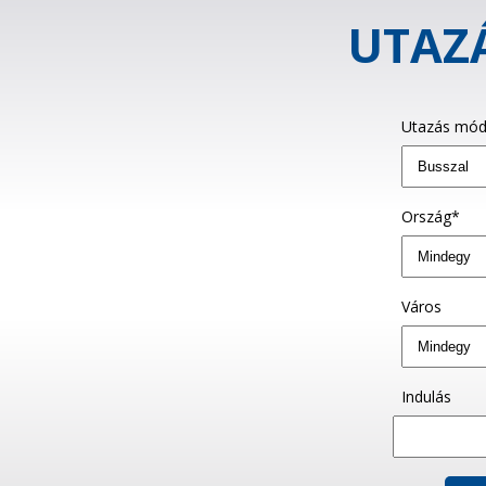
UTAZÁ
Utazás mód
Ország*
Város
Indulás