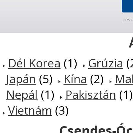
rész
Dél Korea
(1)
Grúzia
(
Japán
(5)
Kína
(2)
Mal
Nepál
(1)
Pakisztán
(1
Vietnám
(3)
Csendes-Óce