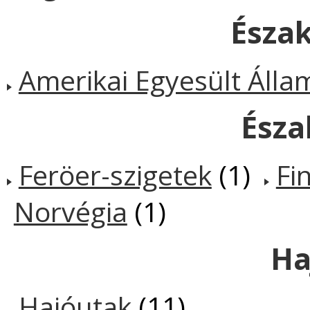
Észa
Amerikai Egyesült Álla
Észa
Feröer-szigetek
(1)
Fi
Norvégia
(1)
Ha
Hajóutak
(11)