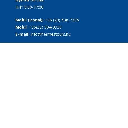
H-P: 9:00-17:00
Mobil (irodai):
+36 (20) 536-7305
Mobil:
+36(30) 504-3939
E-mail:
info@hermestours.hu