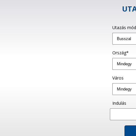
UTA
Utazás mód
Ország*
Város
Indulás